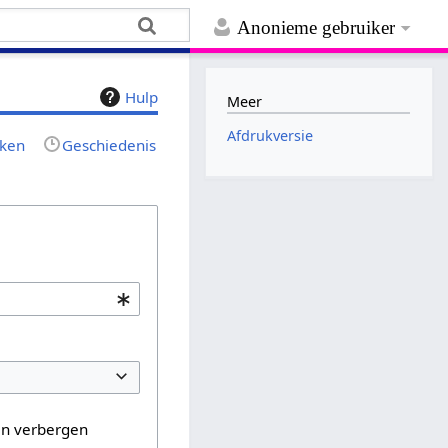
Anonieme gebruiker
Hulp
Meer
Afdrukversie
jken
Geschiedenis
en verbergen