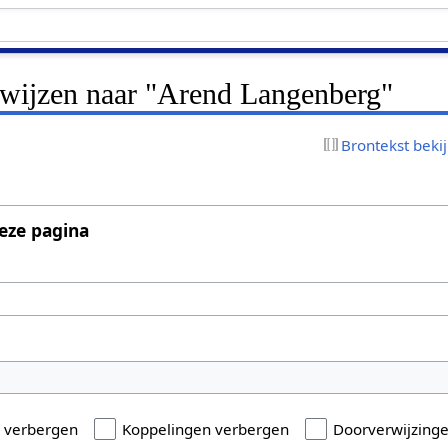
erwijzen naar "Arend Langenberg"
Brontekst beki
eze pagina
n verbergen
Koppelingen verbergen
Doorverwijzing