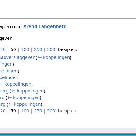
wijzen naar
Arend Langenberg
:
geven.
(
20
|
50
|
100
|
250
|
500
) bekijken.
daadverslaggever
(
← koppelingen
)
ingen
)
pelingen
)
pelingen
)
← koppelingen
)
berg
(
← koppelingen
)
rg
(
← koppelingen
)
erg
(
← koppelingen
)
(
20
|
50
|
100
|
250
|
500
) bekijken.