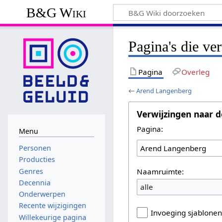
B&G Wiki
Pagina's die v
Pagina
Overleg
←
Arend Langenberg
Verwijzingen naar d
Pagina:
Menu
Personen
Producties
Naamruimte:
Genres
Decennia
alle
Onderwerpen
Recente wijzigingen
Invoeging sjablone
Willekeurige pagina