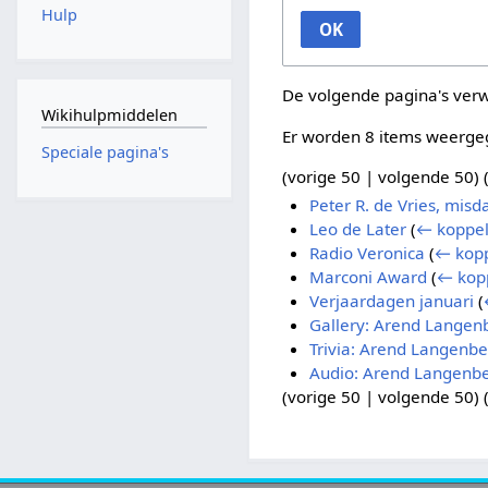
Hulp
OK
De volgende pagina's ver
Wikihulpmiddelen
Er worden 8 items weerge
Speciale pagina's
(
vorige 50
|
volgende 50
) 
Peter R. de Vries, mis
Leo de Later
(
← koppel
Radio Veronica
(
← kop
Marconi Award
(
← kop
Verjaardagen januari
(
Gallery: Arend Langen
Trivia: Arend Langenbe
Audio: Arend Langenb
(
vorige 50
|
volgende 50
) 