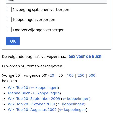
Invoeging sjablonen verbergen
Koppelingen verbergen
Doorverwijzingen verbergen
OK
De volgende pagina's verwijzen naar
Sex voor de Buch
:
Er worden 50 items weergegeven.
(
vorige 50
|
volgende 50
) (
20
|
50
|
100
|
250
|
500
)
bekijken.
Wiki Top 20
(
← koppelingen
)
Menno Buch
(
← koppelingen
)
Wiki Top 20: September 2009
(
← koppelingen
)
Wiki Top 20: Oktober 2009
(
← koppelingen
)
Wiki Top 20: Augustus 2009
(
← koppelingen
)