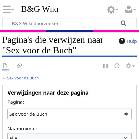
B&G Wiki
Pagina's die verwijzen naar
Hulp
"Sex voor de Buch"
←
Sex voor de Buch
Verwijzingen naar deze pagina
Pagina:
Naamruimte:
alle