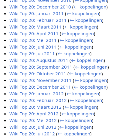
Wiki Top 20: November 2010
(
← koppelingen
)
Wiki Top 20: December 2010
(
← koppelingen
)
Wiki Top 20: Januari 2011
(
← koppelingen
)
Wiki Top 20: Februari 2011
(
← koppelingen
)
Wiki Top 20: Maart 2011
(
← koppelingen
)
Wiki Top 20: April 2011
(
← koppelingen
)
Wiki Top 20: Mei 2011
(
← koppelingen
)
Wiki Top 20: Juni 2011
(
← koppelingen
)
Wiki Top 20: Juli 2011
(
← koppelingen
)
Wiki Top 20: Augustus 2011
(
← koppelingen
)
Wiki Top 20: September 2011
(
← koppelingen
)
Wiki Top 20: Oktober 2011
(
← koppelingen
)
Wiki Top 20: November 2011
(
← koppelingen
)
Wiki Top 20: December 2011
(
← koppelingen
)
Wiki Top 20: Januari 2012
(
← koppelingen
)
Wiki Top 20: Februari 2012
(
← koppelingen
)
Wiki Top 20: Maart 2012
(
← koppelingen
)
Wiki Top 20: April 2012
(
← koppelingen
)
Wiki Top 20: Mei 2012
(
← koppelingen
)
Wiki Top 20: Juni 2012
(
← koppelingen
)
Wiki Top 20: Juli 2012
(
← koppelingen
)