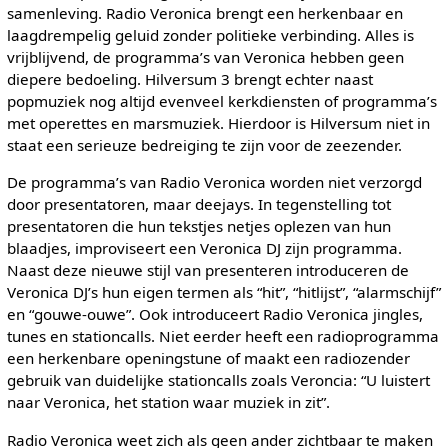
samenleving. Radio Veronica brengt een herkenbaar en
laagdrempelig geluid zonder politieke verbinding. Alles is
vrijblijvend, de programma’s van Veronica hebben geen
diepere bedoeling. Hilversum 3 brengt echter naast
popmuziek nog altijd evenveel kerkdiensten of programma’s
met operettes en marsmuziek. Hierdoor is Hilversum niet in
staat een serieuze bedreiging te zijn voor de zeezender.
De programma’s van Radio Veronica worden niet verzorgd
door presentatoren, maar deejays. In tegenstelling tot
presentatoren die hun tekstjes netjes oplezen van hun
blaadjes, improviseert een Veronica DJ zijn programma.
Naast deze nieuwe stijl van presenteren introduceren de
Veronica DJ’s hun eigen termen als “hit”, “hitlijst”, “alarmschijf”
en “gouwe-ouwe”. Ook introduceert Radio Veronica jingles,
tunes en stationcalls. Niet eerder heeft een radioprogramma
een herkenbare openingstune of maakt een radiozender
gebruik van duidelijke stationcalls zoals Veroncia: “U luistert
naar Veronica, het station waar muziek in zit”.
Radio Veronica weet zich als geen ander zichtbaar te maken