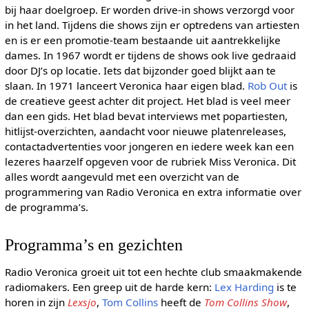
bij haar doelgroep. Er worden drive-in shows verzorgd voor
in het land. Tijdens die shows zijn er optredens van artiesten
en is er een promotie-team bestaande uit aantrekkelijke
dames. In 1967 wordt er tijdens de shows ook live gedraaid
door DJ’s op locatie. Iets dat bijzonder goed blijkt aan te
slaan. In 1971 lanceert Veronica haar eigen blad.
Rob Out
is
de creatieve geest achter dit project. Het blad is veel meer
dan een gids. Het blad bevat interviews met popartiesten,
hitlijst-overzichten, aandacht voor nieuwe platenreleases,
contactadvertenties voor jongeren en iedere week kan een
lezeres haarzelf opgeven voor de rubriek Miss Veronica. Dit
alles wordt aangevuld met een overzicht van de
programmering van Radio Veronica en extra informatie over
de programma’s.
Programma’s en gezichten
Radio Veronica groeit uit tot een hechte club smaakmakende
radiomakers. Een greep uit de harde kern:
Lex Harding
is te
horen in zijn
Lexsjo
,
Tom Collins
heeft de
Tom Collins Show
,