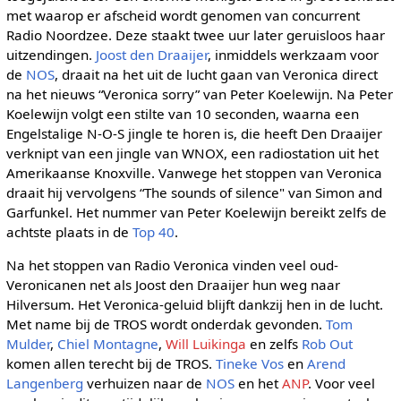
met waarop er afscheid wordt genomen van concurrent
Radio Noordzee. Deze staakt twee uur later geruisloos haar
uitzendingen.
Joost den Draaijer
, inmiddels werkzaam voor
de
NOS
, draait na het uit de lucht gaan van Veronica direct
na het nieuws “Veronica sorry” van Peter Koelewijn. Na Peter
Koelewijn volgt een stilte van 10 seconden, waarna een
Engelstalige N-O-S jingle te horen is, die heeft Den Draaijer
verknipt van een jingle van WNOX, een radiostation uit het
Amerikaanse Knoxville. Vanwege het stoppen van Veronica
draait hij vervolgens “The sounds of silence" van Simon and
Garfunkel. Het nummer van Peter Koelewijn bereikt zelfs de
achtste plaats in de
Top 40
.
Na het stoppen van Radio Veronica vinden veel oud-
Veronicanen net als Joost den Draaijer hun weg naar
Hilversum. Het Veronica-geluid blijft dankzij hen in de lucht.
Met name bij de TROS wordt onderdak gevonden.
Tom
Mulder
,
Chiel Montagne
,
Will Luikinga
en zelfs
Rob Out
komen allen terecht bij de TROS.
Tineke Vos
en
Arend
Langenberg
verhuizen naar de
NOS
en het
ANP
. Voor veel