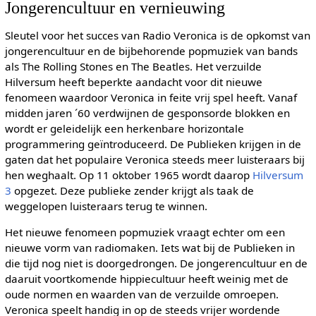
Jongerencultuur en vernieuwing
Sleutel voor het succes van Radio Veronica is de opkomst van
jongerencultuur en de bijbehorende popmuziek van bands
als The Rolling Stones en The Beatles. Het verzuilde
Hilversum heeft beperkte aandacht voor dit nieuwe
fenomeen waardoor Veronica in feite vrij spel heeft. Vanaf
midden jaren ´60 verdwijnen de gesponsorde blokken en
wordt er geleidelijk een herkenbare horizontale
programmering geïntroduceerd. De Publieken krijgen in de
gaten dat het populaire Veronica steeds meer luisteraars bij
hen weghaalt. Op 11 oktober 1965 wordt daarop
Hilversum
3
opgezet. Deze publieke zender krijgt als taak de
weggelopen luisteraars terug te winnen.
Het nieuwe fenomeen popmuziek vraagt echter om een
nieuwe vorm van radiomaken. Iets wat bij de Publieken in
die tijd nog niet is doorgedrongen. De jongerencultuur en de
daaruit voortkomende hippiecultuur heeft weinig met de
oude normen en waarden van de verzuilde omroepen.
Veronica speelt handig in op de steeds vrijer wordende