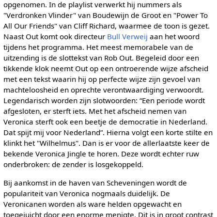
opgenomen. In de playlist verwerkt hij nummers als
"Verdronken Vlinder" van Boudewijn de Groot en "Power To
All Our Friends" van Cliff Richard, waarmee de toon is gezet.
Naast Out komt ook directeur
Bull Verweij
aan het woord
tijdens het programma. Het meest memorabele van de
uitzending is de slottekst van Rob Out. Begeleid door een
tikkende klok neemt Out op een ontroerende wijze afscheid
met een tekst waarin hij op perfecte wijze zijn gevoel van
machteloosheid en oprechte verontwaardiging verwoordt.
Legendarisch worden zijn slotwoorden: “Een periode wordt
afgesloten, er sterft iets. Met het afscheid nemen van
Veronica sterft ook een beetje de democratie in Nederland.
Dat spijt mij voor Nederland”. Hierna volgt een korte stilte en
klinkt het "Wilhelmus". Dan is er voor de allerlaatste keer de
bekende Veronica Jingle te horen. Deze wordt echter ruw
onderbroken: de zender is losgekoppeld.
Bij aankomst in de haven van Scheveningen wordt de
populariteit van Veronica nogmaals duidelijk. De
Veronicanen worden als ware helden opgewacht en
toegejuicht door een enorme menigte. Dit is in groot contrast