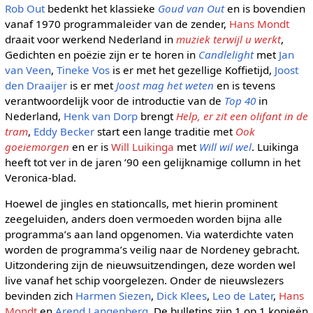
Rob Out
bedenkt het klassieke
Goud van Out
en is bovendien
vanaf 1970 programmaleider van de zender,
Hans Mondt
draait voor werkend Nederland in
muziek terwijl u werkt
,
Gedichten en poëzie zijn er te horen in
Candlelight
met
Jan
van Veen
,
Tineke Vos
is er met het gezellige Koffietijd,
Joost
den Draaijer
is er met
Joost mag het weten
en is tevens
verantwoordelijk voor de introductie van de
Top 40
in
Nederland,
Henk van Dorp
brengt
Help, er zit een olifant in de
tram
,
Eddy Becker
start een lange traditie met
Ook
goeiemorgen
en er is
Will Luikinga
met
Will wil wel
. Luikinga
heeft tot ver in de jaren ’90 een gelijknamige collumn in het
Veronica-blad.
Hoewel de jingles en stationcalls, met hierin prominent
zeegeluiden, anders doen vermoeden worden bijna alle
programma’s aan land opgenomen. Via waterdichte vaten
worden de programma’s veilig naar de Nordeney gebracht.
Uitzondering zijn de nieuwsuitzendingen, deze worden wel
live vanaf het schip voorgelezen. Onder de nieuwslezers
bevinden zich
Harmen Siezen
,
Dick Klees
,
Leo de Later
,
Hans
Mondt
en
Arend Langenberg
. De bulletins zijn 1 op 1 kopieën