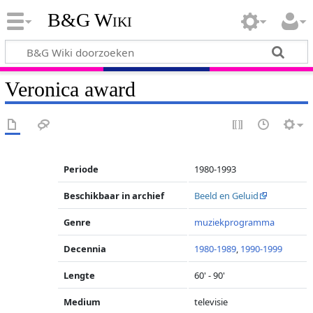
B&G Wiki
Veronica award
Periode
1980-1993
Beschikbaar in archief
Beeld en Geluid
Genre
muziekprogramma
Decennia
1980-1989
,
1990-1999
Lengte
60' - 90'
Medium
televisie