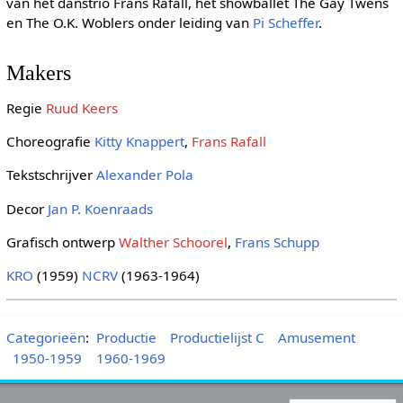
van het danstrio Frans Rafall, het showballet The Gay Twens
en The O.K. Woblers onder leiding van
Pi Scheffer
.
Makers
Regie
Ruud Keers
Choreografie
Kitty Knappert
,
Frans Rafall
Tekstschrijver
Alexander Pola
Decor
Jan P. Koenraads
Grafisch ontwerp
Walther Schoorel
,
Frans Schupp
KRO
(1959)
NCRV
(1963-1964)
Categorieën
:
Productie
Productielijst C
Amusement
1950-1959
1960-1969