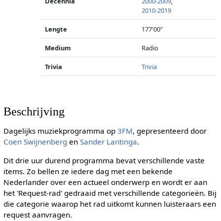
Decennia
2000-2009
,
2010-2019
Lengte
177'00"
Medium
Radio
Trivia
Trivia
Beschrijving
Dagelijks muziekprogramma op
3FM
, gepresenteerd door
Coen Swijnenberg
en
Sander Lantinga
.
Dit drie uur durend programma bevat verschillende vaste
items. Zo bellen ze iedere dag met een bekende
Nederlander over een actueel onderwerp en wordt er aan
het 'Request-rad' gedraaid met verschillende categorieën. Bij
die categorie waarop het rad uitkomt kunnen luisteraars een
request aanvragen.