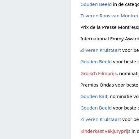
Gouden Beeld
in de categ
Zilveren Roos van Montre
Prix de la Presse Montreu
International Emmy Awar
Zilveren Krulstaart
voor be
Gouden Beeld
voor beste
Grolsch Filmprijs
, nominat
Premios Ondas voor beste 
Gouden Kalf
, nominatie v
Gouden Beeld
voor beste
Zilveren Krulstaart
voor be
Kinderkast vakjuryprijs
in 