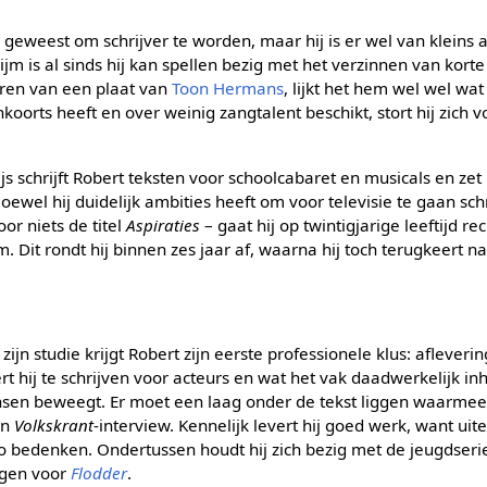
om geweest om schrijver te worden, maar hij is er wel van kleins
jm is al sinds hij kan spellen bezig met het verzinnen van korte
eren van een plaat van
Toon Hermans
, lijkt het hem wel wel wa
oorts heeft en over weinig zangtalent beschikt, stort hij zich v
s schrijft Robert teksten voor schoolcabaret en musicals en zet 
Hoewel hij duidelijk ambities heeft om voor televisie te gaan schri
oor niets de titel
Aspiraties
– gaat hij op twintigjarige leeftijd r
 Dit rondt hij binnen zes jaar af, waarna hij toch terugkeert naa
 zijn studie krijgt Robert zijn eerste professionele klus: aflever
ert hij te schrijven voor acteurs en wat het vak daadwerkelijk inh
en beweegt. Er moet een laag onder de tekst liggen waarmee
en
Volkskrant
-interview. Kennelijk levert hij goed werk, want uit
io bedenken. Ondertussen houdt hij zich bezig met de jeugdser
ingen voor
Flodder
.