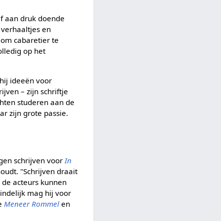
 af aan druk doende
 verhaaltjes en
t om cabaretier te
olledig op het
hij ideeën voor
jven – zijn schriftje
echten studeren aan de
r zijn grote passie.
ingen schrijven voor
In
oudt. "Schrijven draait
 de acteurs kunnen
eindelijk mag hij voor
ie
Meneer Rommel
en