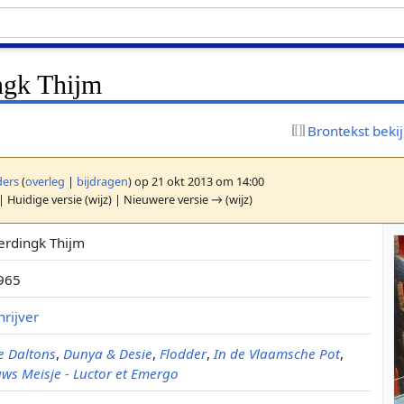
ngk Thijm
Brontekst beki
ers
(
overleg
|
bijdragen
)
op 21 okt 2013 om 14:00
| Huidige versie (wijz) | Nieuwere versie → (wijz)
erdingk Thijm
965
hrijver
e Daltons
,
Dunya & Desie
,
Flodder
,
In de Vlaamsche Pot
,
ws Meisje - Luctor et Emergo