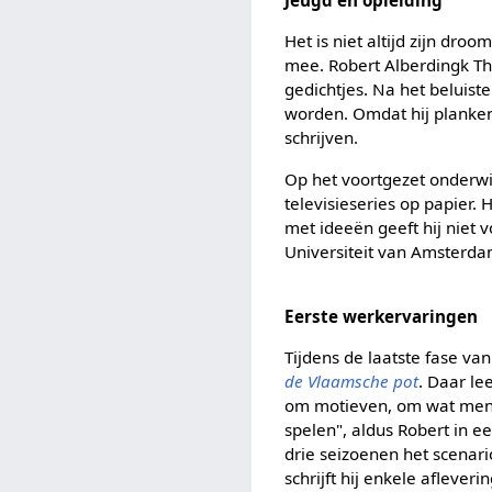
Jeugd en opleiding
Het is niet altijd zijn dro
mee. Robert Alberdingk Thi
gedichtjes. Na het beluist
worden. Omdat hij plankenk
schrijven.
Op het voortgezet onderwij
televisieseries op papier. 
met ideeën geeft hij niet v
Universiteit van Amsterdam.
Eerste werkervaringen
Tijdens de laatste fase van
de Vlaamsche pot
. Daar le
om motieven, om wat mens
spelen", aldus Robert in e
drie seizoenen het scenar
schrijft hij enkele aflever