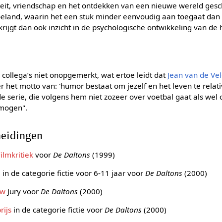
teit, vriendschap en het ontdekken van een nieuwe wereld gesch
 beland, waarin het een stuk minder eenvoudig aan toegaat dan
 krijgt dan ook inzicht in de psychologische ontwikkeling van de
ijn collega’s niet onopgemerkt, wat ertoe leidt dat
Jean van de Ve
r het motto van: 'humor bestaat om jezelf en het leven te relativ
e serie, die volgens hem niet zozeer over voetbal gaat als wel
rmogen".
heidingen
ilmkritiek
voor
De Daltons
(1999)
 in de categorie fictie voor 6-11 jaar voor
De Daltons
(2000)
ow
Jury voor
De Daltons
(2000)
rijs
in de categorie fictie voor
De Daltons
(2000)