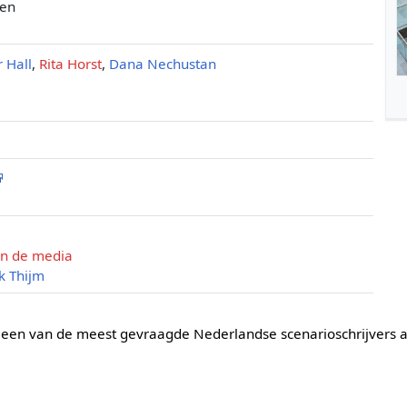
den
r Hall
,
Rita Horst
,
Dana Nechustan
in de media
k Thijm
s een van de meest gevraagde Nederlandse scenarioschrijvers 