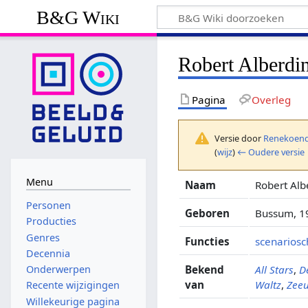
B&G Wiki
Robert Alberdi
Pagina
Overleg
Versie door
Renekoend
(
wijz
)
← Oudere versie
Menu
Naam
Robert Alb
Personen
Geboren
Bussum, 1
Producties
Genres
Functies
scenariosc
Decennia
Bekend
All Stars
,
D
Onderwerpen
van
Waltz
,
Zeeu
Recente wijzigingen
Willekeurige pagina