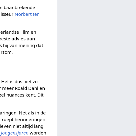
rin baanbrekende
gisseur
Norbert ter
derlandse Film en
 beste advies aan
is hij van mening dat
dersom.
Het is dus niet zo
er meer Roald Dahl en
eel nuances kent. Dit
aringen. Net als in de
ij roept herinneringen
even niet altijd lang
e jongensjaren
worden