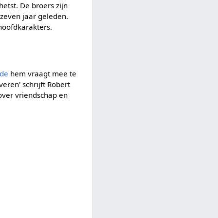
etst. De broers zijn
 zeven jaar geleden.
 hoofdkarakters.
lde
hem vraagt mee te
eren' schrijft Robert
 over vriendschap en