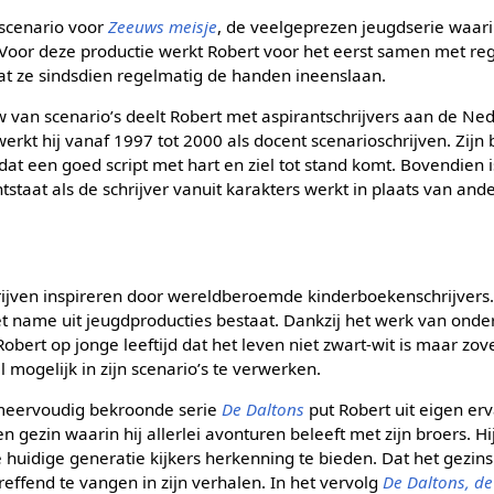
t scenario voor
Zeeuws meisje
, de veelgeprezen jeugdserie waa
jn. Voor deze productie werkt Robert voor het eerst samen met re
 dat ze sindsdien regelmatig de handen ineenslaan.
w van scenario’s deelt Robert met aspirantschrijvers aan de Ne
erkt hij vanaf 1997 tot 2000 als docent scenarioschrijven. Zijn
 dat een goed script met hart en ziel tot stand komt. Bovendien 
ntstaat als de schrijver vanuit karakters werkt in plaats van an
chrijven inspireren door wereldberoemde kinderboekenschrijvers. 
t name uit jeugdproducties bestaat. Dankzij het werk van ond
Robert op jonge leeftijd dat het leven niet zwart-wit is maar zov
 mogelijk in zijn scenario’s te verwerken.
 meervoudig bekroonde serie
De Daltons
put Robert uit eigen erv
en gezin waarin hij allerlei avonturen beleeft met zijn broers. H
 huidige generatie kijkers herkenning te bieden. Dat het gezinsl
treffend te vangen in zijn verhalen. In het vervolg
De Daltons, d