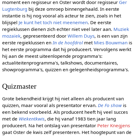
moment een regisseur en Oster wordt door regisseur
Ger
Lugtenburg
bij deze omroep binnengehaald. In eerste
instantie is hij nog vooral als acteur te zien, zoals in het
blijspel
Je kunt het toch niet meenemen
. De eerste
regieklussen dienen zich echter niet veel later aan.
Muziek
mozaïek
, gepresenteerd door
Willem Duys
, is een van zijn
eerste regieklussen en
In de hoofdrol
met
Mies Bouwman
is
het eerste programma dat hij produceert. Vervolgens werkt
hij aan de meest uiteenlopende programma's:
actualiteitenprogramma's, talkshows, documentaires,
showprogramma's, quizzen en gelegenheidsprogramma's.
Quizmaster
Grote bekendheid krijgt hij niet alleen als producent van
quizzen, maar vooral als presentator ervan.
De Fo show
is
een bekend voorbeeld. Als producent heeft hij veel succes
met de
Wiekentkwis
, die hij vanaf 1983 tien jaar lang
produceert. Na het ontslag van presentator
Peter Knegjens
gaat Oster de kwis zelf presenteren. Het hoogtepunt van de