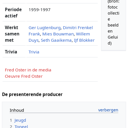
(bron:
fotoc
Periode
1959-1997
ollecti
actief
e
beeld
Werkt
Ger Lugtenburg
,
Dimitri Frenkel
en
samen
Frank
,
Mies Bouwman
,
Willem
Gelui
met
Duys
,
Seth Gaaikema
,
IJf Blokker
d)
Trivia
Trivia
Fred Oster in de media
Oeuvre Fred Oster
De presenterende producer
Inhoud
1
Jeugd
2
Toneel