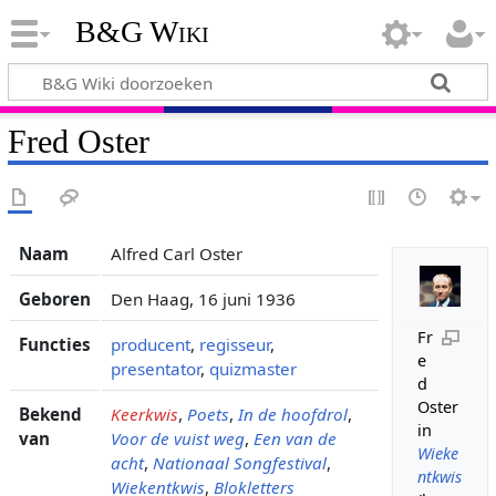
B&G Wiki
Fred Oster
Naam
Alfred Carl Oster
Geboren
Den Haag, 16 juni 1936
Fr
Functies
producent
,
regisseur
,
e
presentator
,
quizmaster
d
Oster
Bekend
Keerkwis
,
Poets
,
In de hoofdrol
,
in
van
Voor de vuist weg
,
Een van de
Wieke
acht
,
Nationaal Songfestival
,
ntkwis
Wiekentkwis
,
Blokletters