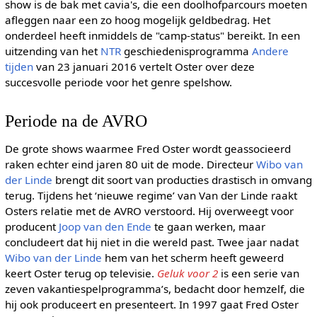
show is de bak met cavia's, die een doolhofparcours moeten
afleggen naar een zo hoog mogelijk geldbedrag. Het
onderdeel heeft inmiddels de "camp-status" bereikt. In een
uitzending van het
NTR
geschiedenisprogramma
Andere
tijden
van 23 januari 2016 vertelt Oster over deze
succesvolle periode voor het genre spelshow.
Periode na de AVRO
De grote shows waarmee Fred Oster wordt geassocieerd
raken echter eind jaren 80 uit de mode. Directeur
Wibo van
der Linde
brengt dit soort van producties drastisch in omvang
terug. Tijdens het ‘nieuwe regime’ van Van der Linde raakt
Osters relatie met de AVRO verstoord. Hij overweegt voor
producent
Joop van den Ende
te gaan werken, maar
concludeert dat hij niet in die wereld past. Twee jaar nadat
Wibo van der Linde
hem van het scherm heeft geweerd
keert Oster terug op televisie.
Geluk voor 2
is een serie van
zeven vakantiespelprogramma’s, bedacht door hemzelf, die
hij ook produceert en presenteert. In 1997 gaat Fred Oster