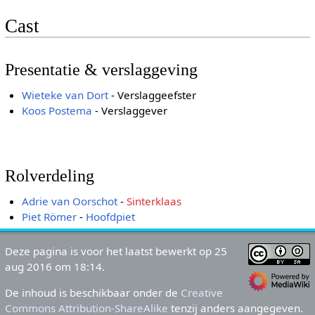
Cast
Presentatie & verslaggeving
Wieteke van Dort
- Verslaggeefster
Koos Postema
- Verslaggever
Rolverdeling
Adrie van Oorschot
-
Sinterklaas
Piet Römer
-
Hoofdpiet
Deze pagina is voor het laatst bewerkt op 25
aug 2016 om 18:14.
De inhoud is beschikbaar onder de
Creative
Commons Attribution-ShareAlike
tenzij anders aangegeven.