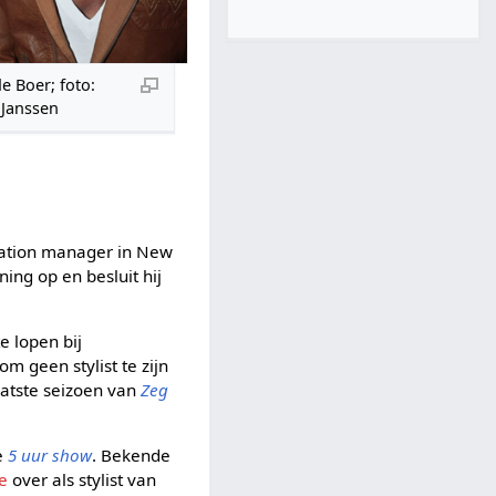
e Boer; foto:
 Janssen
relation manager in New
ing op en besluit hij
e lopen bij
 geen stylist te zijn
laatste seizoen van
Zeg
e
5 uur show
. Bekende
e
over als stylist van