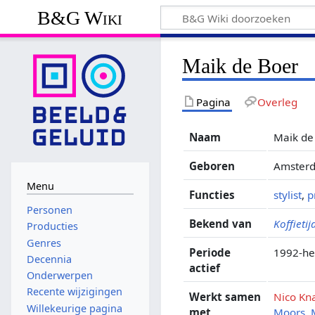
B&G Wiki
Maik de Boer
Pagina
Overleg
Naam
Maik de
Geboren
Amsterd
Menu
Functies
stylist
,
p
Personen
Bekend van
Koffietij
Producties
Genres
Periode
1992-h
Decennia
actief
Onderwerpen
Recente wijzigingen
Werkt samen
Nico Kn
Willekeurige pagina
met
Moors
,