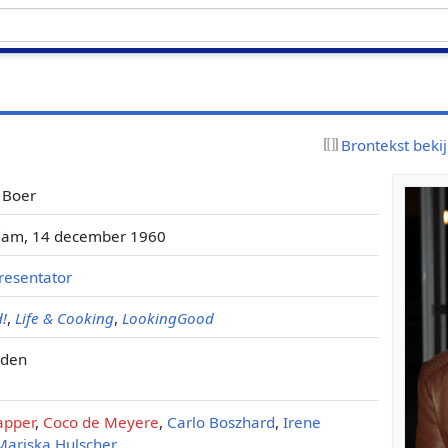
Brontekst beki
 Boer
am, 14 december 1960
resentator
d!
,
Life & Cooking
,
LookingGood
eden
apper
,
Coco de Meyere
,
Carlo Boszhard
,
Irene
Mariska Hulscher