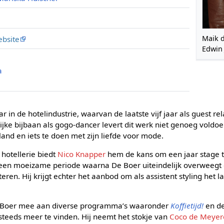
Maik d
ebsite
Edwin
a
ar in de hotelindustrie, waarvan de laatste vijf jaar als guest 
jke bijbaan als gogo-dancer levert dit werk niet genoeg voldoen
and en iets te doen met zijn liefde voor mode.
 hotellerie biedt
Nico Knapper
hem de kans om een jaar stage t
 een moeizame periode waarna De Boer uiteindelijk overweegt om
citeren. Hij krijgt echter het aanbod om als assistent styling het 
e Boer mee aan diverse programma’s waaronder
Koffietijd!
en d
eeds meer te vinden. Hij neemt het stokje van
Coco de Meyer