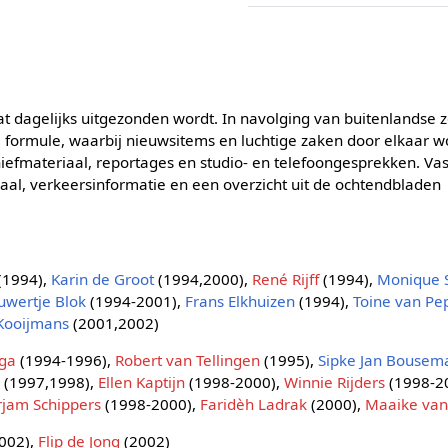
 dagelijks uitgezonden wordt. In navolging van buitenlandse
formule, waarbij nieuwsitems en luchtige zaken door elkaar w
iefmateriaal, reportages en studio- en telefoongesprekken. Vas
aal, verkeersinformatie en een overzicht uit de ochtendbladen
(1994),
Karin de Groot
(1994,2000),
René Rijff
(1994),
Monique 
uwertje Blok
(1994-2001),
Frans Elkhuizen
(1994),
Toine van Pe
Kooijmans
(2001,2002)
nga
(1994-1996),
Robert van Tellingen
(1995),
Sipke Jan Bousem
k
(1997,1998),
Ellen Kaptijn
(1998-2000),
Winnie Rijders
(1998-2
rjam Schippers
(1998-2000),
Faridèh Ladrak
(2000),
Maaike van
002),
Flip de Jong
(2002)