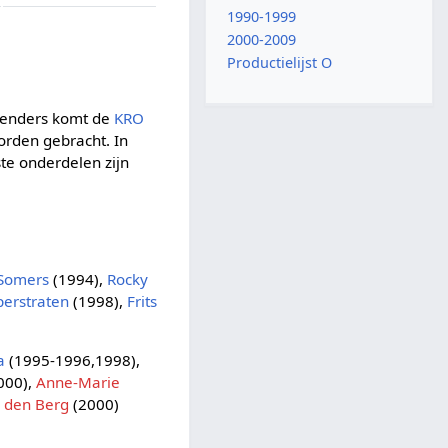
1990-1999
2000-2009
Productielijst O
 zenders komt de
KRO
orden gebracht. In
te onderdelen zijn
Somers
(1994),
Rocky
perstraten
(1998),
Frits
a
(1995-1996,1998),
000),
Anne-Marie
 den Berg
(2000)