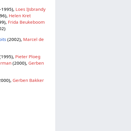
-1995),
Loes IJsbrandy
96),
Helen Kret
99),
Frida Beukeboom
02)
pits
(2002),
Marcel de
(1995),
Pieter Ploeg
erman
(2000),
Gerben
2000),
Gerben Bakker