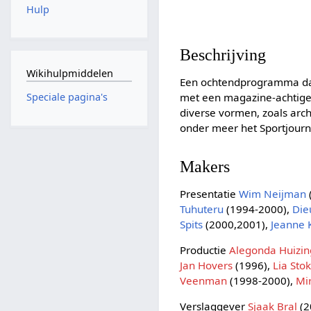
Hulp
Beschrijving
Wikihulpmiddelen
Een ochtendprogramma dat
met een magazine-achtige 
Speciale pagina's
diverse vormen, zoals arch
onder meer het Sportjourn
Makers
Presentatie
Wim Neijman
Tuhuteru
(1994-2000),
Die
Spits
(2000,2001),
Jeanne 
Productie
Alegonda Huizi
Jan Hovers
(1996),
Lia Sto
Veenman
(1998-2000),
Mi
Verslaggever
Sjaak Bral
(2