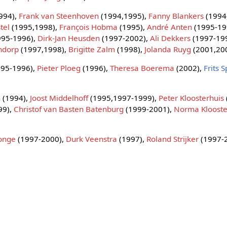
994),
Frank van Steenhoven
(1994,1995),
Fanny Blankers
(1994
tel
(1995,1998),
François Hobma
(1995),
André Anten
(1995-19
995-1996),
Dirk-Jan Heusden
(1997-2002),
Ali Dekkers
(1997-19
ndorp
(1997,1998),
Brigitte Zalm
(1998),
Jolanda Ruyg
(2001,20
95-1996),
Pieter Ploeg
(1996),
Theresa Boerema
(2002),
Frits S
n
(1994),
Joost Middelhoff
(1995,1997-1999),
Peter Kloosterhuis
99),
Christof van Basten Batenburg
(1999-2001),
Norma Kloost
Jonge
(1997-2000),
Durk Veenstra
(1997),
Roland Strijker
(1997-