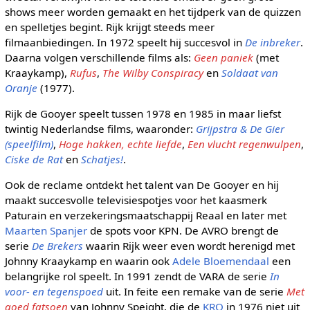
shows meer worden gemaakt en het tijdperk van de quizzen
en spelletjes begint. Rijk krijgt steeds meer
filmaanbiedingen. In 1972 speelt hij succesvol in
De inbreker
.
Daarna volgen verschillende films als:
Geen paniek
(met
Kraaykamp),
Rufus
,
The Wilby Conspiracy
en
Soldaat van
Oranje
(1977).
Rijk de Gooyer speelt tussen 1978 en 1985 in maar liefst
twintig Nederlandse films, waaronder:
Grijpstra & De Gier
(speelfilm)
,
Hoge hakken, echte liefde
,
Een vlucht regenwulpen
,
Ciske de Rat
en
Schatjes!
.
Ook de reclame ontdekt het talent van De Gooyer en hij
maakt succesvolle televisiespotjes voor het kaasmerk
Paturain en verzekeringsmaatschappij Reaal en later met
Maarten Spanjer
de spots voor KPN. De AVRO brengt de
serie
De Brekers
waarin Rijk weer even wordt herenigd met
Johnny Kraaykamp en waarin ook
Adele Bloemendaal
een
belangrijke rol speelt. In 1991 zendt de VARA de serie
In
voor- en tegenspoed
uit. In feite een remake van de serie
Met
goed fatsoen
van Johnny Speight, die de
KRO
in 1976 niet uit