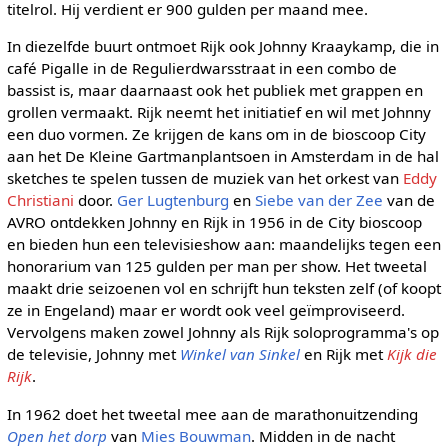
titelrol. Hij verdient er 900 gulden per maand mee.
In diezelfde buurt ontmoet Rijk ook Johnny Kraaykamp, die in
café Pigalle in de Regulierdwarsstraat in een combo de
bassist is, maar daarnaast ook het publiek met grappen en
grollen vermaakt. Rijk neemt het initiatief en wil met Johnny
een duo vormen. Ze krijgen de kans om in de bioscoop City
aan het De Kleine Gartmanplantsoen in Amsterdam in de hal
sketches te spelen tussen de muziek van het orkest van
Eddy
Christiani
door.
Ger Lugtenburg
en
Siebe van der Zee
van de
AVRO ontdekken Johnny en Rijk in 1956 in de City bioscoop
en bieden hun een televisieshow aan: maandelijks tegen een
honorarium van 125 gulden per man per show. Het tweetal
maakt drie seizoenen vol en schrijft hun teksten zelf (of koopt
ze in Engeland) maar er wordt ook veel geïmproviseerd.
Vervolgens maken zowel Johnny als Rijk soloprogramma's op
de televisie, Johnny met
Winkel van Sinkel
en Rijk met
Kijk die
Rijk
.
In 1962 doet het tweetal mee aan de marathonuitzending
Open het dorp
van
Mies Bouwman
. Midden in de nacht