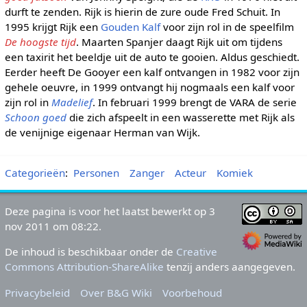
durft te zenden. Rijk is hierin de zure oude Fred Schuit. In
1995 krijgt Rijk een
Gouden Kalf
voor zijn rol in de speelfilm
De hoogste tijd
. Maarten Spanjer daagt Rijk uit om tijdens
een taxirit het beeldje uit de auto te gooien. Aldus geschiedt.
Eerder heeft De Gooyer een kalf ontvangen in 1982 voor zijn
gehele oeuvre, in 1999 ontvangt hij nogmaals een kalf voor
zijn rol in
Madelief
. In februari 1999 brengt de VARA de serie
Schoon goed
die zich afspeelt in een wasserette met Rijk als
de venijnige eigenaar Herman van Wijk.
Categorieën
:
Personen
Zanger
Acteur
Komiek
Deze pagina is voor het laatst bewerkt op 3
nov 2011 om 08:22.
De inhoud is beschikbaar onder de
Creative
Commons Attribution-ShareAlike
tenzij anders aangegeven.
Privacybeleid
Over B&G Wiki
Voorbehoud