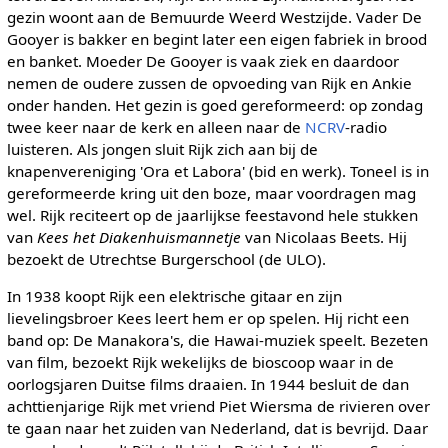
gezin woont aan de Bemuurde Weerd Westzijde. Vader De
Gooyer is bakker en begint later een eigen fabriek in brood
en banket. Moeder De Gooyer is vaak ziek en daardoor
nemen de oudere zussen de opvoeding van Rijk en Ankie
onder handen. Het gezin is goed gereformeerd: op zondag
twee keer naar de kerk en alleen naar de
NCRV
-radio
luisteren. Als jongen sluit Rijk zich aan bij de
knapenvereniging 'Ora et Labora' (bid en werk). Toneel is in
gereformeerde kring uit den boze, maar voordragen mag
wel. Rijk reciteert op de jaarlijkse feestavond hele stukken
van
Kees het Diakenhuismannetje
van Nicolaas Beets. Hij
bezoekt de Utrechtse Burgerschool (de ULO).
In 1938 koopt Rijk een elektrische gitaar en zijn
lievelingsbroer Kees leert hem er op spelen. Hij richt een
band op: De Manakora's, die Hawai-muziek speelt. Bezeten
van film, bezoekt Rijk wekelijks de bioscoop waar in de
oorlogsjaren Duitse films draaien. In 1944 besluit de dan
achttienjarige Rijk met vriend Piet Wiersma de rivieren over
te gaan naar het zuiden van Nederland, dat is bevrijd. Daar