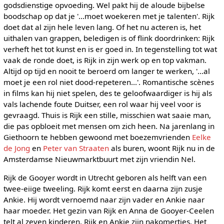
godsdienstige opvoeding. Wel pakt hij de aloude bijbelse
boodschap op dat je '...moet woekeren met je talenten'. Rijk
doet dat al zijn hele leven lang. Of het nu acteren is, het
uithalen van grappen, beledigen is of flink doordrinken: Rijk
verheft het tot kunst en is er goed in. In tegenstelling tot wat
vaak de ronde doet, is Rijk in zijn werk op en top vakman.
Altijd op tijd en nooit te beroerd om langer te werken, '...al
moet je een rol niet dood-repeteren...'. Romantische scènes
in films kan hij niet spelen, des te geloofwaardiger is hij als
vals lachende foute Duitser, een rol waar hij veel voor is
gevraagd. Thuis is Rijk een stille, misschien wat saaie man,
die pas opbloeit met mensen om zich heen. Na jarenlang in
Giethoorn te hebben gewoond met boezemvrienden
Eelke
de Jong
en
Peter van Straaten
als buren, woont Rijk nu in de
Amsterdamse Nieuwmarktbuurt met zijn vriendin Nel.
Rijk de Gooyer wordt in Utrecht geboren als helft van een
twee-eiige tweeling. Rijk komt eerst en daarna zijn zusje
Ankie. Hij wordt vernoemd naar zijn vader en Ankie naar
haar moeder. Het gezin van Rijk en Anna de Gooyer-Ceelen
telt al zeven kinderen, Rijk en Ankie zijn nakomertjes. Het