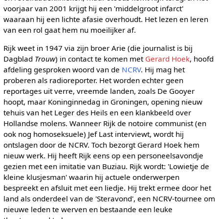
voorjaar van 2001 krijgt hij een 'middelgroot infarct'
waaraan hij een lichte afasie overhoudt. Het lezen en leren
van een rol gaat hem nu moeilijker af.
Rijk weet in 1947 via zijn broer Arie (die journalist is bij
Dagblad
Trouw
) in contact te komen met
Gerard Hoek
, hoofd
afdeling gesproken woord van de
NCRV
. Hij mag het
proberen als radioreporter. Het worden echter geen
reportages uit verre, vreemde landen, zoals De Gooyer
hoopt, maar Koninginnedag in Groningen, opening nieuw
tehuis van het Leger des Heils en een klankbeeld over
Hollandse molens. Wanneer Rijk de notoire communist (en
ook nog homoseksuele) Jef Last interviewt, wordt hij
ontslagen door de NCRV. Toch bezorgt Gerard Hoek hem
nieuw werk. Hij heeft Rijk eens op een personeelsavondje
gezien met een imitatie van Buziau. Rijk wordt: 'Lowietje de
kleine klusjesman' waarin hij actuele onderwerpen
bespreekt en afsluit met een liedje. Hij trekt ermee door het
land als onderdeel van de 'Steravond', een NCRV-tournee om
nieuwe leden te werven en bestaande een leuke