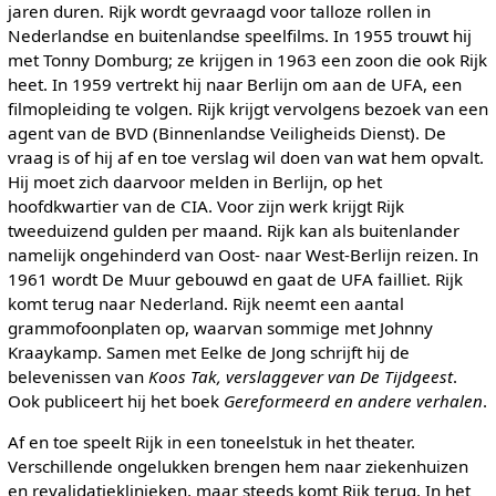
jaren duren. Rijk wordt gevraagd voor talloze rollen in
Nederlandse en buitenlandse speelfilms. In 1955 trouwt hij
met Tonny Domburg; ze krijgen in 1963 een zoon die ook Rijk
heet. In 1959 vertrekt hij naar Berlijn om aan de UFA, een
filmopleiding te volgen. Rijk krijgt vervolgens bezoek van een
agent van de BVD (Binnenlandse Veiligheids Dienst). De
vraag is of hij af en toe verslag wil doen van wat hem opvalt.
Hij moet zich daarvoor melden in Berlijn, op het
hoofdkwartier van de CIA. Voor zijn werk krijgt Rijk
tweeduizend gulden per maand. Rijk kan als buitenlander
namelijk ongehinderd van Oost- naar West-Berlijn reizen. In
1961 wordt De Muur gebouwd en gaat de UFA failliet. Rijk
komt terug naar Nederland. Rijk neemt een aantal
grammofoonplaten op, waarvan sommige met Johnny
Kraaykamp. Samen met Eelke de Jong schrijft hij de
belevenissen van
Koos Tak, verslaggever van De Tijdgeest
.
Ook publiceert hij het boek
Gereformeerd en andere verhalen
.
Af en toe speelt Rijk in een toneelstuk in het theater.
Verschillende ongelukken brengen hem naar ziekenhuizen
en revalidatieklinieken, maar steeds komt Rijk terug. In het