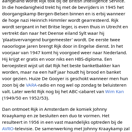
aangeland wordt Rijk tolk bij de British Intelligence Service.
In die hoedanigheid trekt hij met de bevrijders in 1945 het
doorgangskamp Bergen-Belsen binnen en is erbij wanneer
de hoge nazi Heinrich Himmler wordt gearresteerd. Rijk
wordt sergeant in het Britse leger, is even thuis in Utrecht en
vertrekt dan naar het Deense eiland Sylt waar hij
'plaatsvervangend burgemeester' wordt. De eerste twee
naoorlogse jaren brengt Rijk door in Engelse dienst. In het
voorjaar van 1947 komt hij voorgoed weer naar Nederland.
Hij krijgt er gratis en voor niks een HBS-diploma. Een
beroepstest wijst uit dat Rijk het beste banketbakker kan
worden, maar na een half jaar houdt hij brood en banket
voor gezien. Huize De Gooyer is geschokt wanneer men hun
zoon bij de
VARA
-radio en nog wel op zondag te beluisteren
valt. Later werkt Rijk nog bij het ABC-cabaret van
Wim Kan
(1949/50 en 1952/53).
Dan ontmoet Rijk in Amsterdam de komiek Johnny
Kraaykamp en ze besluiten een duo te vormen. Het
resulteert in 1956 in een vast maandelijks optreden bij de
AVRO
-televisie. De samenwerking met Johnny Kraaykamp zal