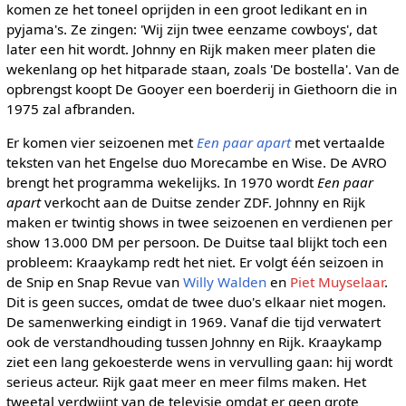
komen ze het toneel oprijden in een groot ledikant en in
pyjama's. Ze zingen: 'Wij zijn twee eenzame cowboys', dat
later een hit wordt. Johnny en Rijk maken meer platen die
wekenlang op het hitparade staan, zoals 'De bostella'. Van de
opbrengst koopt De Gooyer een boerderij in Giethoorn die in
1975 zal afbranden.
Er komen vier seizoenen met
Een paar apart
met vertaalde
teksten van het Engelse duo Morecambe en Wise. De AVRO
brengt het programma wekelijks. In 1970 wordt
Een paar
apart
verkocht aan de Duitse zender ZDF. Johnny en Rijk
maken er twintig shows in twee seizoenen en verdienen per
show 13.000 DM per persoon. De Duitse taal blijkt toch een
probleem: Kraaykamp redt het niet. Er volgt één seizoen in
de Snip en Snap Revue van
Willy Walden
en
Piet Muyselaar
.
Dit is geen succes, omdat de twee duo's elkaar niet mogen.
De samenwerking eindigt in 1969. Vanaf die tijd verwatert
ook de verstandhouding tussen Johnny en Rijk. Kraaykamp
ziet een lang gekoesterde wens in vervulling gaan: hij wordt
serieus acteur. Rijk gaat meer en meer films maken. Het
tweetal verdwijnt van de televisie omdat er geen grote