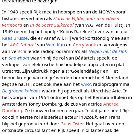
theateravond te bezorgen.
In 1949 speelt Rijk mee in hoorspelen van de NCRV: vooral
historische verhalen als
Floris de Vijfde, door den edelen
vermoord
en
In de Soete Suikerbol
(van W.G. van de Hulst). In
1949 neemt hij het typetje 'Kobus Rarekiek' over van acteur
Kees Brusse
, die er vanaf wil. Hij werkt kortstondig mee aan
het
ABC Cabaret
van
Wim Kan
en
Corry Vonk
en vervolgens
aan verschillende radioprogramma's als
Negen heit de klok
en
Showboat
waarin hij de rol van Bááártels speelt, de
verkoper van elektrische huishoudelijke apparaten in plat
Utrechts. Zijn uitdrukkingen als: 'Goeiendááág!' en 'Het
benne krenge van dinge' worden beroemd: heel Nederland
zegt ze na. Hij doet ook mee aan het
VARA
radioprogramma
De groene kalebas
waarin hij optreedt als Utrechtse Arie. In
het voorjaar van 1954 ontmoet Rijk op het Rembrandtplein in
Amsterdam Tonny Domburg, de zus van actrice
Andrea
Domburg
. Ze trouwen binnen een jaar. In dat jaar speelt Rijk
ook zijn eerste rol als serieus acteur in
Azouk
, een Frans
blijspel geproduceerd door
Guus Oster
. Het gaat over een
ontsnapte circusolifant en Rijk speelt in olifantenpak de