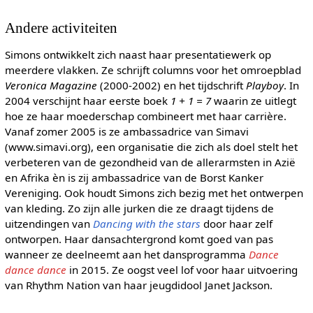
Andere activiteiten
Simons ontwikkelt zich naast haar presentatiewerk op
meerdere vlakken. Ze schrijft columns voor het omroepblad
Veronica Magazine
(2000-2002) en het tijdschrift
Playboy
. In
2004 verschijnt haar eerste boek
1 + 1 = 7
waarin ze uitlegt
hoe ze haar moederschap combineert met haar carrière.
Vanaf zomer 2005 is ze ambassadrice van Simavi
(www.simavi.org), een organisatie die zich als doel stelt het
verbeteren van de gezondheid van de allerarmsten in Azië
en Afrika èn is zij ambassadrice van de Borst Kanker
Vereniging. Ook houdt Simons zich bezig met het ontwerpen
van kleding. Zo zijn alle jurken die ze draagt tijdens de
uitzendingen van
Dancing with the stars
door haar zelf
ontworpen. Haar dansachtergrond komt goed van pas
wanneer ze deelneemt aan het dansprogramma
Dance
dance dance
in 2015. Ze oogst veel lof voor haar uitvoering
van Rhythm Nation van haar jeugdidool Janet Jackson.