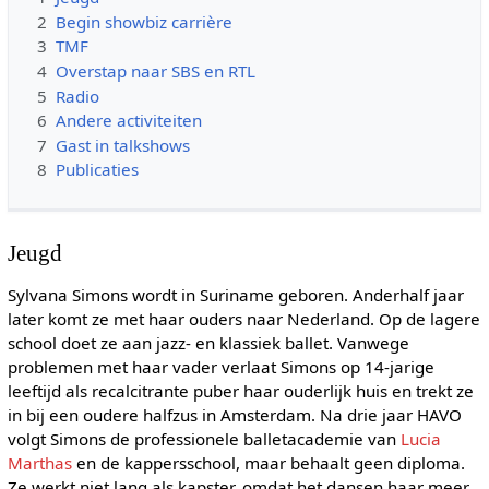
2
Begin showbiz carrière
3
TMF
4
Overstap naar SBS en RTL
5
Radio
6
Andere activiteiten
7
Gast in talkshows
8
Publicaties
Jeugd
Sylvana Simons wordt in Suriname geboren. Anderhalf jaar
later komt ze met haar ouders naar Nederland. Op de lagere
school doet ze aan jazz- en klassiek ballet. Vanwege
problemen met haar vader verlaat Simons op 14-jarige
leeftijd als recalcitrante puber haar ouderlijk huis en trekt ze
in bij een oudere halfzus in Amsterdam. Na drie jaar HAVO
volgt Simons de professionele balletacademie van
Lucia
Marthas
en de kappersschool, maar behaalt geen diploma.
Ze werkt niet lang als kapster, omdat het dansen haar meer