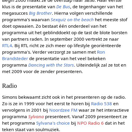
Begin 2000 maakt ze de overstap naar SBS6. Haar eerste
klus is de presentatie van
De Bus
, de tegenhanger van het
megasucces
Big Brother
. Hierna volgen verschillende
programma's waarvan
Sexquiz on the beach
het meeste stof
doet opwaaien. Zo bestaat één onderdeel van het
programma uit het geblinddoekt op de tast de blote borsten
van partners raden. In september 2000 vertrekt ze naar
RTL4
. Bij RTL richt ze zich meer op lifestyle georiënteerde
programma's. Verder verzorgt ze samen met
Ron
Brandsteder
de presentatie van het veel bekeken
programma
Dancing with the Stars
. Uiteindelijk zal ze tot en
met 2009 voor de zender presenteren.
Radio
Simons bekwaamt zicht ook in het presenteren op de radio.
Zo is ze in 1999 voor het eerst te horen bij
Radio 538
en
vervolgens in 2001 bij
Noordzee FM
waar ze het interactieve
programma
Sylvana
presenteert. Vanaf 2009 presenteert ze
het programma
Sylvana's choice
bij
NPO Radio 6
dat in het
teken staat van soulmuziek.