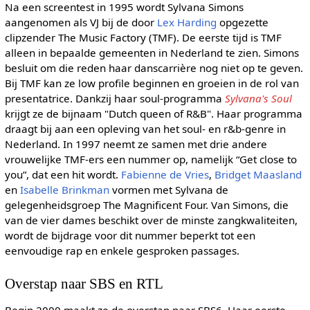
Na een screentest in 1995 wordt Sylvana Simons
aangenomen als VJ bij de door
Lex Harding
opgezette
clipzender The Music Factory (TMF). De eerste tijd is TMF
alleen in bepaalde gemeenten in Nederland te zien. Simons
besluit om die reden haar danscarrière nog niet op te geven.
Bij TMF kan ze low profile beginnen en groeien in de rol van
presentatrice. Dankzij haar soul-programma
Sylvana's Soul
krijgt ze de bijnaam "Dutch queen of R&B". Haar programma
draagt bij aan een opleving van het soul- en r&b-genre in
Nederland. In 1997 neemt ze samen met drie andere
vrouwelijke TMF-ers een nummer op, namelijk “Get close to
you”, dat een hit wordt.
Fabienne de Vries
,
Bridget Maasland
en
Isabelle Brinkman
vormen met Sylvana de
gelegenheidsgroep The Magnificent Four. Van Simons, die
van de vier dames beschikt over de minste zangkwaliteiten,
wordt de bijdrage voor dit nummer beperkt tot een
eenvoudige rap en enkele gesproken passages.
Overstap naar SBS en RTL