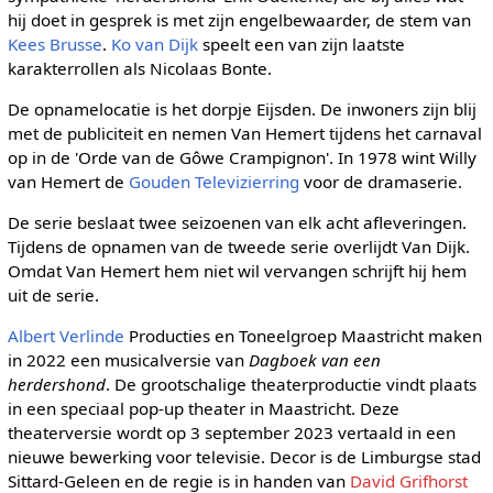
hij doet in gesprek is met zijn engelbewaarder, de stem van
Kees Brusse
.
Ko van Dijk
speelt een van zijn laatste
karakterrollen als Nicolaas Bonte.
De opnamelocatie is het dorpje Eijsden. De inwoners zijn blij
met de publiciteit en nemen Van Hemert tijdens het carnaval
op in de 'Orde van de Gôwe Crampignon'. In 1978 wint Willy
van Hemert de
Gouden Televizierring
voor de dramaserie.
De serie beslaat twee seizoenen van elk acht afleveringen.
Tijdens de opnamen van de tweede serie overlijdt Van Dijk.
Omdat Van Hemert hem niet wil vervangen schrijft hij hem
uit de serie.
Albert Verlinde
Producties en Toneelgroep Maastricht maken
in 2022 een musicalversie van
Dagboek van een
herdershond
. De grootschalige theaterproductie vindt plaats
in een speciaal pop-up theater in Maastricht. Deze
theaterversie wordt op 3 september 2023 vertaald in een
nieuwe bewerking voor televisie. Decor is de Limburgse stad
Sittard-Geleen en de regie is in handen van
David Grifhorst