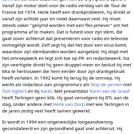
Vanaf zijn motor doet voor de radio verslag van de Tour de
France tot 1974. Henk heeft een drankprobleem, hij drinkt al
vanaf zijn achtste jaar en rookt daarnaast veel. Hij moet
steeds vaker "gelijmd worden met een fles jenever" om het
programma af te maken. Dat is funest voor zijn stem, die
gaat zover achteruit dat presenteren voor radio en televisie
onmogelijk wordt. Zelf zegt hij dat het door een virus komt,
waardoor zijn stembanden worden aangetast. Hij stopt met
het omroepwerk en legt zich toe op PR- en redactiewerk. Na
zijn veertigste drinkt hij geen druppel meer en besluit hij met
Mia te hertrouwen die hem eerder door zijn drankgebruik
heeft verlaten. In 1992 komt hij terug bij de omroep. Hij
werkt als redacteur aan programma's als
Stop de persen
met
Tom Egbers
en bij
Karel
. Met presentator
Karel van de Graaf
heeft Terlingen geen klik. Hij gaat vervolgens bij RTL aan de
slag, onder andere met
Henk van Dorp
met wie Terlingen in
de jaren zestig veel heeft samen gewerkt.
Er wordt in 1994 een ongeneeslijke longaandoening
geconstateerd en zijn gezondheid gaat snel achteruit. Hij