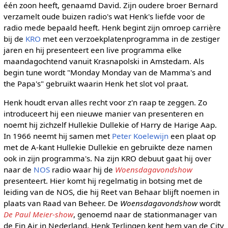
één zoon heeft, genaamd David. Zijn oudere broer Bernard
verzamelt oude buizen radio's wat Henk's liefde voor de
radio mede bepaald heeft. Henk begint zijn omroep carrière
bij de
KRO
met een verzoekplatenprogramma in de zestiger
jaren en hij presenteert een live programma elke
maandagochtend vanuit Krasnapolski in Amstedam. Als
begin tune wordt "Monday Monday van de Mamma's and
the Papa's" gebruikt waarin Henk het slot vol praat.
Henk houdt ervan alles recht voor z'n raap te zeggen. Zo
introduceert hij een nieuwe manier van presenteren en
noemt hij zichzelf Hullekie Dullekie of Harry de Harige Aap.
In 1966 neemt hij samen met
Peter Koelewijn
een plaat op
met de A-kant Hullekie Dullekie en gebruikte deze namen
ook in zijn programma's. Na zijn KRO debuut gaat hij over
naar de
NOS
radio waar hij de
Woensdagavondshow
presenteert. Hier komt hij regelmatig in botsing met de
leiding van de NOS, die hij Reet van Behaar blijft noemen in
plaats van Raad van Beheer. De
Woensdagavondshow
wordt
De Paul Meier-show
, genoemd naar de stationmanager van
de Fin Air in Nederland. Henk Terlingen kent hem van de City