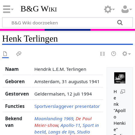
B&G Wiki
Henk Terlingen
Naam
Hendrik L.E.M. Terlingen
Geboren
Amsterdam, 31 augustus 1941
H
Gestorven
Geldermalsen, 12 juli 1994
e
nk
Functies
Sportverslaggever
presentator
"Apoll
o
Bekend
Maanlanding 1969
,
De Paul
Henki
van
Meier-show
,
Apollo-11
,
Sport in
e"
beeld
,
Langs de lijn
,
Studio