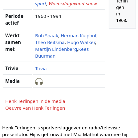
Terlin
sport
,
Woensdagavond-show
gen
in
Periode
1960 - 1994
1968.
actief
Werkt
Bob Spaak
,
Herman Kuiphof
,
samen
Theo Reitsma
,
Hugo Walker
,
met
Martijn Lindenberg
,
Kees
Buurman
Trivia
Trivia
Media
Henk Terlingen in de media
Oeuvre van Henk Terlingen
Henk Terlingen is sportverslaggever en radio/televisie
presentator. Hij is getrouwd met Mia Mathot waarmee hij