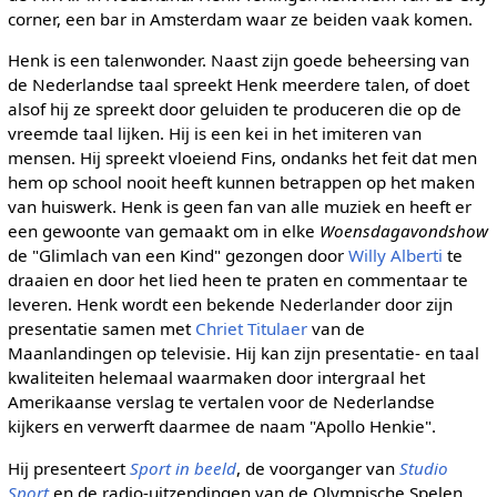
corner, een bar in Amsterdam waar ze beiden vaak komen.
Henk is een talenwonder. Naast zijn goede beheersing van
de Nederlandse taal spreekt Henk meerdere talen, of doet
alsof hij ze spreekt door geluiden te produceren die op de
vreemde taal lijken. Hij is een kei in het imiteren van
mensen. Hij spreekt vloeiend Fins, ondanks het feit dat men
hem op school nooit heeft kunnen betrappen op het maken
van huiswerk. Henk is geen fan van alle muziek en heeft er
een gewoonte van gemaakt om in elke
Woensdagavondshow
de "Glimlach van een Kind" gezongen door
Willy Alberti
te
draaien en door het lied heen te praten en commentaar te
leveren. Henk wordt een bekende Nederlander door zijn
presentatie samen met
Chriet Titulaer
van de
Maanlandingen op televisie. Hij kan zijn presentatie- en taal
kwaliteiten helemaal waarmaken door intergraal het
Amerikaanse verslag te vertalen voor de Nederlandse
kijkers en verwerft daarmee de naam "Apollo Henkie".
Hij presenteert
Sport in beeld
, de voorganger van
Studio
Sport
en de radio-uitzendingen van de Olympische Spelen.