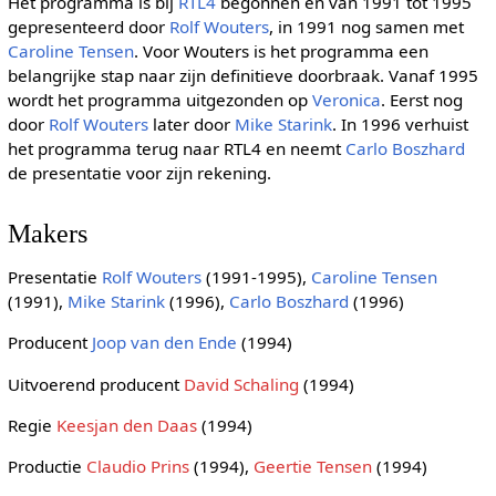
Het programma is bij
RTL4
begonnen en van 1991 tot 1995
gepresenteerd door
Rolf Wouters
, in 1991 nog samen met
Caroline Tensen
. Voor Wouters is het programma een
belangrijke stap naar zijn definitieve doorbraak. Vanaf 1995
wordt het programma uitgezonden op
Veronica
. Eerst nog
door
Rolf Wouters
later door
Mike Starink
. In 1996 verhuist
het programma terug naar RTL4 en neemt
Carlo Boszhard
de presentatie voor zijn rekening.
Makers
Presentatie
Rolf Wouters
(1991-1995),
Caroline Tensen
(1991),
Mike Starink
(1996),
Carlo Boszhard
(1996)
Producent
Joop van den Ende
(1994)
Uitvoerend producent
David Schaling
(1994)
Regie
Keesjan den Daas
(1994)
Productie
Claudio Prins
(1994),
Geertie Tensen
(1994)