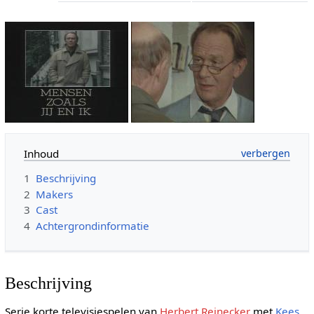
Inhoud
1
Beschrijving
2
Makers
3
Cast
4
Achtergrondinformatie
Beschrijving
Serie korte televisiespelen van
Herbert Reinecker
met
Kees