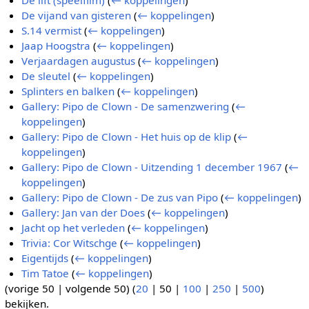
De lift (speelfilm)
(
← koppelingen
)
De vijand van gisteren
(
← koppelingen
)
S.14 vermist
(
← koppelingen
)
Jaap Hoogstra
(
← koppelingen
)
Verjaardagen augustus
(
← koppelingen
)
De sleutel
(
← koppelingen
)
Splinters en balken
(
← koppelingen
)
Gallery: Pipo de Clown - De samenzwering
(
←
koppelingen
)
Gallery: Pipo de Clown - Het huis op de klip
(
←
koppelingen
)
Gallery: Pipo de Clown - Uitzending 1 december 1967
(
←
koppelingen
)
Gallery: Pipo de Clown - De zus van Pipo
(
← koppelingen
)
Gallery: Jan van der Does
(
← koppelingen
)
Jacht op het verleden
(
← koppelingen
)
Trivia: Cor Witschge
(
← koppelingen
)
Eigentijds
(
← koppelingen
)
Tim Tatoe
(
← koppelingen
)
(
vorige 50
|
volgende 50
) (
20
|
50
|
100
|
250
|
500
)
bekijken.