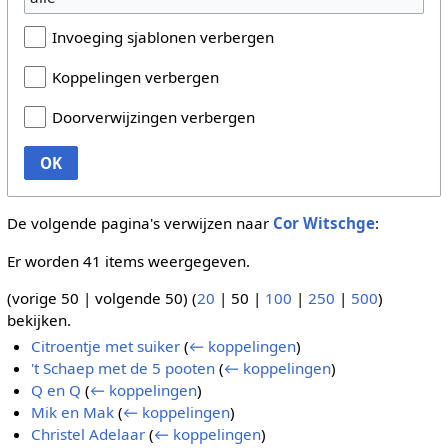
Invoeging sjablonen verbergen
Koppelingen verbergen
Doorverwijzingen verbergen
OK
De volgende pagina's verwijzen naar
Cor Witschge
:
Er worden 41 items weergegeven.
(
vorige 50
|
volgende 50
) (
20
|
50
|
100
|
250
|
500
)
bekijken.
Citroentje met suiker
(
← koppelingen
)
't Schaep met de 5 pooten
(
← koppelingen
)
Q en Q
(
← koppelingen
)
Mik en Mak
(
← koppelingen
)
Christel Adelaar
(
← koppelingen
)