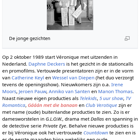
De jonge gezichten
Op 2 oktober 1989 start Véronique met uitzenden in
Nederland.
Daphne Deckers
is het gezicht in de stationcalls
en promofilms. Vertouwde presentatoren zijn er in de vorm
van
Catherine Keyl
en
Wessel van Diepen
(het duo verzorgt
tevens de openingsshow). Nieuwkomers zijn o.a.
Irene
Moors
,
Jeroen Pauw
,
Anniko van Santen
en
Manon Thomas
.
Naast nieuwe eigen producties als
Telekids
,
5 uur show
,
TV
Romantica
,
Gááán met die banaan
en
Club Verotique
zijn er
met name (oude) buitenlandse producties te zien. Zo is er
damesworstelen in
G.L.O.W.
, drama met
Dallas
en spanning in
de detective serie
Private Eye
. Behalve nieuwe producties is
er bij Véronique ook het vertrouwde
Countdown
te zien en is
er de eerste maanden bijna wekelijks een oude