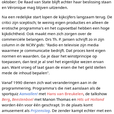
oktober: De Raad van State blijft achter haar beslissing staan
en Véronique mag blijven uitzenden.
Na een redelijke start lopen de kijkcijfers langzaam terug. De
critici zijn sceptisch; te weinig eigen producties en alleen de
erotische programma's en het cupvoetbal hebben een hoge
kijkdichtheid. Ook maakt men zich zorgen over de
commerciële belangen. Drs Th. P. Jansen schrijft zo in zijn
column in de
NCRV gids
: "Radio en televisie zijn media
waarmee je communicatie bedrijft. Dat proces kent eigen
normen en waarden. Ga je daar het winstprincipe op
toepassen, dan test je al snel het eigenlijke wezen ervan
aan. Want vroeg of laat gaan de eisen die het geld stellen
mede de inhoud bepalen".
Vanaf 1990 dienen zich wat veranderingen aan in de
programmering. Programma's die niet aanslaan als de
sportquiz
Aanvallen!
met
Hans van Breukelen
, de talkshow
Berg
,
Beestenboel
met Manon Thomas en
Hits uit Holland
worden één voor één geschrapt. In de plaats komt
amusement als
Prijzenslag
. De zender kampt echter met een