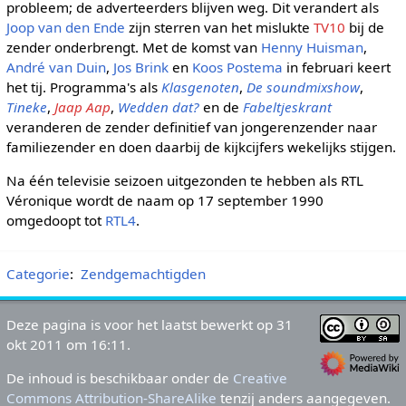
probleem; de adverteerders blijven weg. Dit verandert als
Joop van den Ende
zijn sterren van het mislukte
TV10
bij de
zender onderbrengt. Met de komst van
Henny Huisman
,
André van Duin
,
Jos Brink
en
Koos Postema
in februari keert
het tij. Programma's als
Klasgenoten
,
De soundmixshow
,
Tineke
,
Jaap Aap
,
Wedden dat?
en de
Fabeltjeskrant
veranderen de zender definitief van jongerenzender naar
familiezender en doen daarbij de kijkcijfers wekelijks stijgen.
Na één televisie seizoen uitgezonden te hebben als RTL
Véronique wordt de naam op 17 september 1990
omgedoopt tot
RTL4
.
Categorie
:
Zendgemachtigden
Deze pagina is voor het laatst bewerkt op 31
okt 2011 om 16:11.
De inhoud is beschikbaar onder de
Creative
Commons Attribution-ShareAlike
tenzij anders aangegeven.