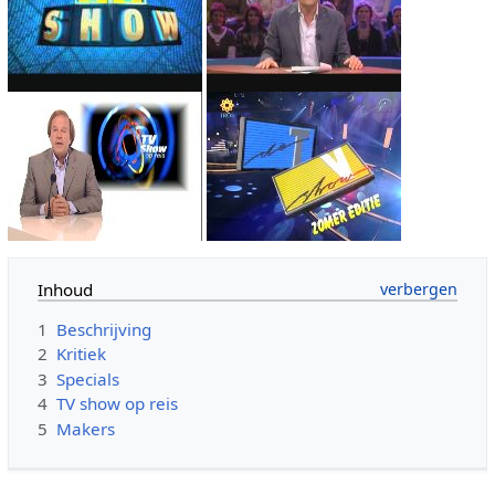
Inhoud
1
Beschrijving
2
Kritiek
3
Specials
4
TV show op reis
5
Makers