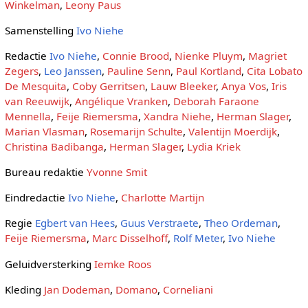
Winkelman
,
Leony Paus
Samenstelling
Ivo Niehe
Redactie
Ivo Niehe
,
Connie Brood
,
Nienke Pluym
,
Magriet
Zegers
,
Leo Janssen
,
Pauline Senn
,
Paul Kortland
,
Cita Lobato
De Mesquita
,
Coby Gerritsen
,
Lauw Bleeker
,
Anya Vos
,
Iris
van Reeuwijk
,
Angélique Vranken
,
Deborah Faraone
Mennella
,
Feije Riemersma
,
Xandra Niehe
,
Herman Slager
,
Marian Vlasman
,
Rosemarijn Schulte
,
Valentijn Moerdijk
,
Christina Badibanga
,
Herman Slager
,
Lydia Kriek
Bureau redaktie
Yvonne Smit
Eindredactie
Ivo Niehe
,
Charlotte Martijn
Regie
Egbert van Hees
,
Guus Verstraete
,
Theo Ordeman
,
Feije Riemersma
,
Marc Disselhoff
,
Rolf Meter
,
Ivo Niehe
Geluidversterking
Iemke Roos
Kleding
Jan Dodeman
,
Domano
,
Corneliani