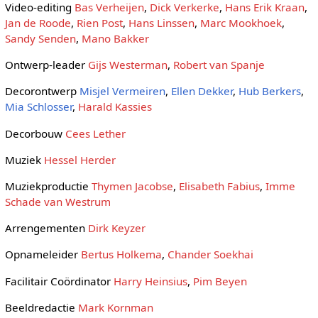
Video-editing
Bas Verheijen
,
Dick Verkerke
,
Hans Erik Kraan
,
Jan de Roode
,
Rien Post
,
Hans Linssen
,
Marc Mookhoek
,
Sandy Senden
,
Mano Bakker
Ontwerp-leader
Gijs Westerman
,
Robert van Spanje
Decorontwerp
Misjel Vermeiren
,
Ellen Dekker
,
Hub Berkers
,
Mia Schlosser
,
Harald Kassies
Decorbouw
Cees Lether
Muziek
Hessel Herder
Muziekproductie
Thymen Jacobse
,
Elisabeth Fabius
,
Imme
Schade van Westrum
Arrengementen
Dirk Keyzer
Opnameleider
Bertus Holkema
,
Chander Soekhai
Facilitair Coördinator
Harry Heinsius
,
Pim Beyen
Beeldredactie
Mark Kornman