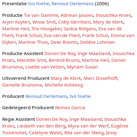
Presentatie
Ivo Niehe
,
Reinout Oerlemans
(2006)
Productie
Tia van Damme
,
Adriean Jassies
,
Inouschka Kroes
,
Arjen Kuyten
,
Wisse Smit
,
Coby Gerritsen
,
Mary de Klerk
,
Martine Heil
,
Trix Hoogaker
,
Saskia Rotgans
,
Eva van de
Fliert
,
Frank Schuil
,
Eva van de Fliert
,
Frank Schuil
,
Donna van
Dijken
,
Martine Thuis
,
Dewi Booms
,
Debbie Lohman
Productie Assistent
Dorien De Roy
,
Inge Maasland
,
Inouschka
Kroes
,
Mariëtte Smit
,
Berend Bruins
,
Martine Heil
,
Daniel
Bruinsma
,
Lisette van Velzen
,
Myriam Susan
Uitvoerend Producent
Mary de Klerk
,
Marc Disselhoff
,
Danielle Bruinsma
,
Michelle Kolsteeg
Producent
Reinout Oerlemans
,
Ivo Niehe
Gedelegeerd Producent
Remxo Garcia
Regie Assistent
Dorien De Roy
,
Inge Maasland
,
Inouschka
Kroes
,
Liesbeth van den Berg
,
Myra van der Werf
,
Eugénie
Toorenvliet
,
Catelijne Walet
,
Rita van der Steeg
,
Jessy