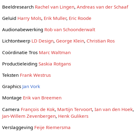
Beeldresearch
Rachel van Lingen
,
Andreas van der Schaaf
Geluid
Harry Mols
,
Erik Muller
,
Eric Roode
Audionabewerking
Rob van Schoonderwalt
Lichtontwerp
LD Design
,
George Klein
,
Christian Ros
Coördinatie Tros
Marc Waltman
Productieleiding
Saskia Rotgans
Teksten
Frank Westrus
Graphics
Jan Vork
Montage
Erik van Breemen
Camera
François de Kok
,
Martijn Tervoort
,
Ian van den Hoek
,
Jan-Willem Zevenbergen
,
Henk Gulikers
Verslaggeving
Feije Riemersma