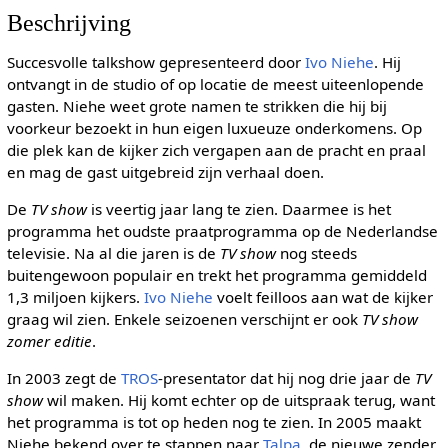
Beschrijving
Succesvolle talkshow gepresenteerd door
Ivo Niehe
. Hij
ontvangt in de studio of op locatie de meest uiteenlopende
gasten. Niehe weet grote namen te strikken die hij bij
voorkeur bezoekt in hun eigen luxueuze onderkomens. Op
die plek kan de kijker zich vergapen aan de pracht en praal
en mag de gast uitgebreid zijn verhaal doen.
De
TV show
is veertig jaar lang te zien. Daarmee is het
programma het oudste praatprogramma op de Nederlandse
televisie. Na al die jaren is de
TV show
nog steeds
buitengewoon populair en trekt het programma gemiddeld
1,3 miljoen kijkers.
Ivo Niehe
voelt feilloos aan wat de kijker
graag wil zien. Enkele seizoenen verschijnt er ook
TV show
zomer editie
.
In 2003 zegt de
TROS
-presentator dat hij nog drie jaar de
TV
show
wil maken. Hij komt echter op de uitspraak terug, want
het programma is tot op heden nog te zien. In 2005 maakt
Niehe bekend over te stappen naar
Talpa
, de nieuwe zender