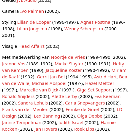
Camera
Ivo Palmen
(2002).
Styling
Lilian de Looper
(1996-1997),
Agnes Postma
(1996-
1998),
Lilian Jongsma
(1998),
Wendy Scheepstra
(2000-
2001).
Visagie
Head Affairs
(2002).
Met medewerking van
Noortje de Vries
(1989-1990, 2002),
Jeanne Vos
(1989-1992),
Mieke Sluyter
(1990-1991),
Hetty
van Kempen
(1990),
Jacqueline Koster
(1990-1992),
Mirjam
de Raaff
(1992),
Gerrit Jan Bel
(1994-1995),
Astrid Hart
,
Bea
van de Walle
,
Michael Abspoel
(1997-),
Hazel Meltzer
(1997-),
Marcelle van Dijck
(1997-),
Giga Set Support
(1997),
Ronald Snijders
(2002),
Alette Lerby
(2002),
Eva Keeman
(2002),
Sandra Lohuis
(2002),
Carla Snepvangers
(2002),
Frank van der Meulen
(2002),
Femke de Graef
(2002),
LD
Design
(2002),
Lex Banning
(2002),
Olga Debbe
(2002),
Jannie Tempelman
(2002),
Judith Israel
(2002),
Hannie
Kocken
(2002),
Jan Hovers
(2002),
Roek Lips
(2002).