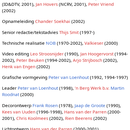
(ID&DTV, 2001),
Jan Hovers
(NCRV, 2001),
Peter Vriend
(2002)
Opnameleiding
Chander Soekhai
(2002)
Senior redactie/tekstadvies
Thijs Smit
(1997-)
Technische realisatie
NOB
(1970-2002),
Valkieser
(2000)
Video editing
Leo Stroosnijder
(1990),
Jan Hoogervorst
(1994-
2002),
Peter Beuken
(1994-2002),
Arjo Strijbosch
(2002),
Henk van Engen
(2002)
Grafische vormgeving
Peter van Loenhout
(1992, 1994-1997)
Leader
Peter van Loenhout
(1998),
’n Berg Werk b.v.
Martin
Roodnat
(2000)
Decorontwerp
Frank Rosen
(1978),
Jaap de Groote
(1990),
Kees van Uuden
(1996-1998),
Hans van der Parren
(2000-
2001),
Chris Koolmees
(2002),
Rien Beerens
(2002)
Lichtontwerp
Hans van der Parren
(2000-2001)