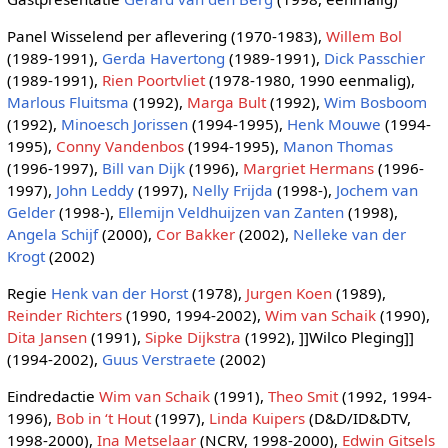
Panel Wisselend per aflevering (1970-1983),
Willem Bol
(1989-1991),
Gerda Havertong
(1989-1991),
Dick Passchier
(1989-1991),
Rien Poortvliet
(1978-1980, 1990 eenmalig),
Marlous Fluitsma
(1992),
Marga Bult
(1992),
Wim Bosboom
(1992),
Minoesch Jorissen
(1994-1995),
Henk Mouwe
(1994-
1995),
Conny Vandenbos
(1994-1995),
Manon Thomas
(1996-1997),
Bill van Dijk
(1996),
Margriet Hermans
(1996-
1997),
John Leddy
(1997),
Nelly Frijda
(1998-),
Jochem van
Gelder
(1998-),
Ellemijn Veldhuijzen van Zanten
(1998),
Angela Schijf
(2000),
Cor Bakker
(2002),
Nelleke van der
Krogt
(2002)
Regie
Henk van der Horst
(1978),
Jurgen Koen
(1989),
Reinder Richters
(1990, 1994-2002),
Wim van Schaik
(1990),
Dita Jansen
(1991),
Sipke Dijkstra
(1992), ]]Wilco Pleging]]
(1994-2002),
Guus Verstraete
(2002)
Eindredactie
Wim van Schaik
(1991),
Theo Smit
(1992, 1994-
1996),
Bob in ‘t Hout
(1997),
Linda Kuipers
(D&D/ID&DTV,
1998-2000),
Ina Metselaar
(NCRV, 1998-2000),
Edwin Gitsels