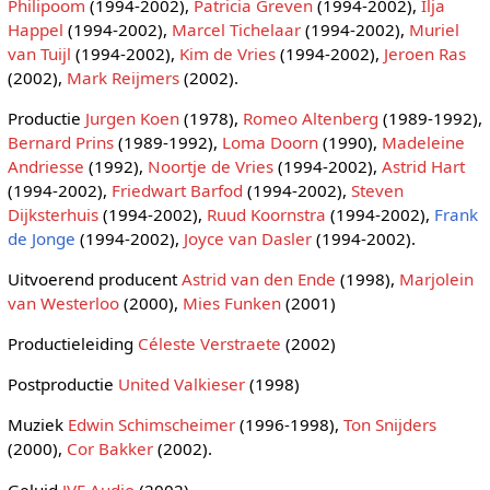
Philipoom
(1994-2002),
Patricia Greven
(1994-2002),
Ilja
Happel
(1994-2002),
Marcel Tichelaar
(1994-2002),
Muriel
van Tuijl
(1994-2002),
Kim de Vries
(1994-2002),
Jeroen Ras
(2002),
Mark Reijmers
(2002).
Productie
Jurgen Koen
(1978),
Romeo Altenberg
(1989-1992),
Bernard Prins
(1989-1992),
Loma Doorn
(1990),
Madeleine
Andriesse
(1992),
Noortje de Vries
(1994-2002),
Astrid Hart
(1994-2002),
Friedwart Barfod
(1994-2002),
Steven
Dijksterhuis
(1994-2002),
Ruud Koornstra
(1994-2002),
Frank
de Jonge
(1994-2002),
Joyce van Dasler
(1994-2002).
Uitvoerend producent
Astrid van den Ende
(1998),
Marjolein
van Westerloo
(2000),
Mies Funken
(2001)
Productieleiding
Céleste Verstraete
(2002)
Postproductie
United Valkieser
(1998)
Muziek
Edwin Schimscheimer
(1996-1998),
Ton Snijders
(2000),
Cor Bakker
(2002).
Geluid
JVE Audio
(2002).