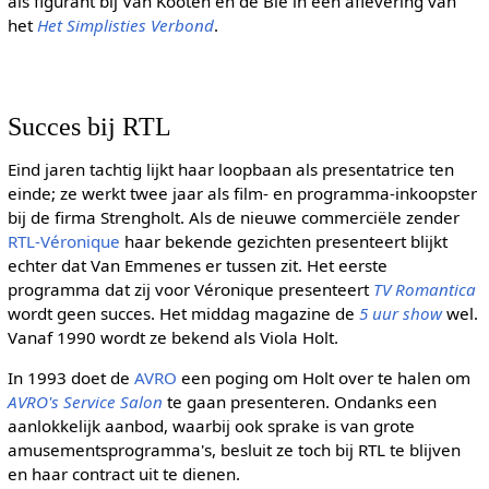
als figurant bij Van Kooten en de Bie in een aflevering van
het
Het Simplisties Verbond
.
Succes bij RTL
Eind jaren tachtig lijkt haar loopbaan als presentatrice ten
einde; ze werkt twee jaar als film- en programma-inkoopster
bij de firma Strengholt. Als de nieuwe commerciële zender
RTL-Véronique
haar bekende gezichten presenteert blijkt
echter dat Van Emmenes er tussen zit. Het eerste
programma dat zij voor Véronique presenteert
TV Romantica
wordt geen succes. Het middag magazine de
5 uur show
wel.
Vanaf 1990 wordt ze bekend als Viola Holt.
In 1993 doet de
AVRO
een poging om Holt over te halen om
AVRO's Service Salon
te gaan presenteren. Ondanks een
aanlokkelijk aanbod, waarbij ook sprake is van grote
amusementsprogramma's, besluit ze toch bij RTL te blijven
en haar contract uit te dienen.