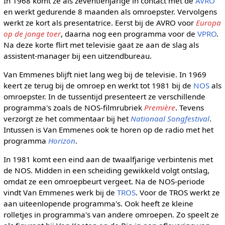
In 1968 komt ze als zeventienjarige in contact met de
AVRO
en werkt gedurende 8 maanden als omroepster. Vervolgens
werkt ze kort als presentatrice. Eerst bij de AVRO voor
Europa
op de jonge toer
, daarna nog een programma voor de
VPRO
.
Na deze korte flirt met televisie gaat ze aan de slag als
assistent-manager bij een uitzendbureau.
Van Emmenes blijft niet lang weg bij de televisie. In 1969
keert ze terug bij de omroep en werkt tot 1981 bij de
NOS
als
omroepster. In de tussentijd presenteert ze verschillende
programma's zoals de NOS-filmrubriek
Première
. Tevens
verzorgt ze het commentaar bij het
Nationaal Songfestival
.
Intussen is Van Emmenes ook te horen op de radio met het
programma
Horizon
.
In 1981 komt een eind aan de twaalfjarige verbintenis met
de NOS. Midden in een scheiding gewikkeld volgt ontslag,
omdat ze een omroepbeurt vergeet. Na de NOS-periode
vindt Van Emmenes werk bij de
TROS
. Voor de TROS werkt ze
aan uiteenlopende programma's. Ook heeft ze kleine
rolletjes in programma's van andere omroepen. Zo speelt ze