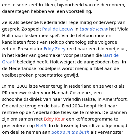
eerste serie zeefdrukken, bijvoorbeeld van de dierenriem,
daarentegen hebben wel een voorstelling.
Ze is als bekende Nederlander regelmatig onderwerp van
gesprek. Zo speelt
Paul de Leeuw
in
Laat de leeuw
het ‘Viola
Holt maar lekker mee spel’. Via de telefoon moeten
kandidaten foto's van Holt op chronologische volgorde
zetten. Presentator
Eddy Zoëy
reikt haar een bloemetje uit,
in het kader van goedmaker voor personen die
Bart de
Graaff
beledigd heeft. Holt weigert de aangeboden bos. In
de Nederlandse roddelpers wordt menig artikel aan de
veelbesproken presentatrice gewijd.
In mei 2003 is ze weer terug in Nederland en ze werkt als
PR-medewerkster voor Hannah Cosmetics, een
schoonheidskliniek van haar vriendin Hakze, in Amersfoort.
Ook wil ze terug op de buis. Eind 2004 hoopt Holt haar
rentree op de Nederlandse televisie te maken. De plannen
zijn om samen met
Eddy Keur
een koffieprogramma te
presenteren op
Net5
. In de tussentijd wordt ze uitgenodigd
om deel te nemen aan
Bobo's in the bush
als vervangster