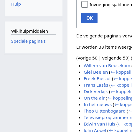
Hulp
Invoeging sjablone
OK
Wikihulpmiddelen
De volgende pagina's ver
Speciale pagina's
Er worden 38 items weerg
(
vorige 50
|
volgende 50
) 
Willem van Beusekom
Giel Beelen
(
← koppel
Freek Biesiot
(
← koppe
Frans Lasès
(
← koppel
Dick Verkijk
(
← koppel
On the air
(
← koppelin
In het nieuws
(
← koppe
Theo Uittenbogaard
(
←
Televisieprogrammeri
Edwin van Huis
(
← kop
John Appel
(
← koppeli