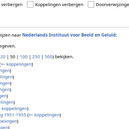
n verbergen
Koppelingen verbergen
Doorverwijzing
wijzen naar
Nederlands Instituut voor Beeld en Geluid
:
egeven.
(
20
|
50
|
100
|
250
|
500
) bekijken.
(
← koppelingen
)
ingen
)
lingen
)
ingen
)
ingen
)
gen
)
lingen
)
 koppelingen
)
ng 1951-1955
(
← koppelingen
)
pelingen
)
ngen
)