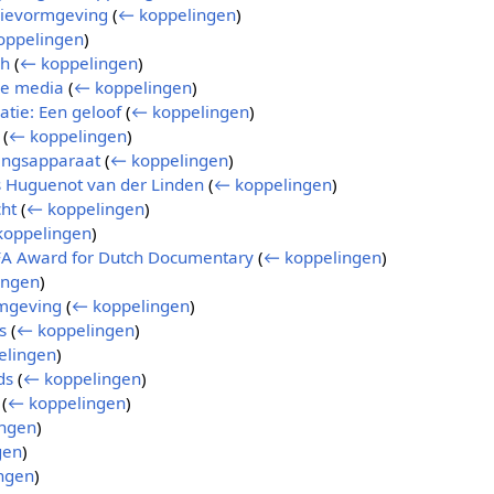
sievormgeving
(
← koppelingen
)
oppelingen
)
ch
(
← koppelingen
)
de media
(
← koppelingen
)
tie: Een geloof
(
← koppelingen
)
(
← koppelingen
)
ingsapparaat
(
← koppelingen
)
 Huguenot van der Linden
(
← koppelingen
)
ht
(
← koppelingen
)
koppelingen
)
FA Award for Dutch Documentary
(
← koppelingen
)
ingen
)
rmgeving
(
← koppelingen
)
s
(
← koppelingen
)
elingen
)
ds
(
← koppelingen
)
(
← koppelingen
)
ngen
)
gen
)
ngen
)