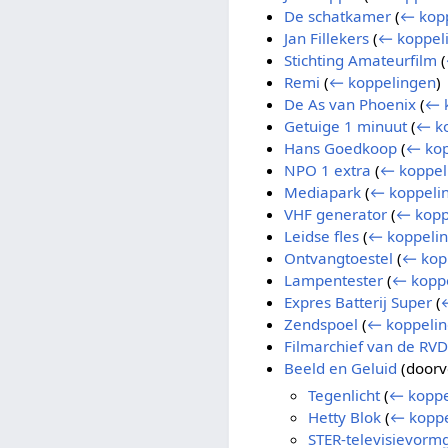
De schatkamer
(
← kop
Jan Fillekers
(
← koppel
Stichting Amateurfilm
(
Remi
(
← koppelingen
)
De As van Phoenix
(
← 
Getuige 1 minuut
(
← k
Hans Goedkoop
(
← kop
NPO 1 extra
(
← koppel
Mediapark
(
← koppeli
VHF generator
(
← kopp
Leidse fles
(
← koppeli
Ontvangtoestel
(
← kop
Lampentester
(
← kopp
Expres Batterij Super
(
Zendspoel
(
← koppeli
Filmarchief van de RVD
Beeld en Geluid
(doorv
Tegenlicht
(
← koppe
Hetty Blok
(
← koppe
STER-televisievorm