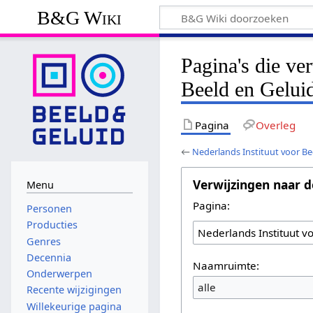
B&G Wiki
Pagina's die ve
Beeld en Gelui
Pagina
Overleg
←
Nederlands Instituut voor Be
Verwijzingen naar d
Menu
Pagina:
Personen
Producties
Genres
Decennia
Naamruimte:
Onderwerpen
alle
Recente wijzigingen
Willekeurige pagina