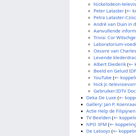
Nickelodeon-televi
Peter Lataster
(
← k
Petra Lataster-Czis
André van Duin in 
Aanvullende informa
Trivia: Cor Witschge
Laboratorium-voed
Oeuvre van Charles
Levende klederdrac
Albert Diederik
(
← 
Beeld en Geluid ID
YouTube
(
← koppel
Nick Jr.-televisievo
Gebruiker:IDTV Doc
Deka De Luxe
(
← kopp
Gallery: Jan P. Koenraa
Actie Help de Filipijnen
TV-Beelden
(
← koppeli
NPO 3FM
(
← koppelin
De Latooys
(
← koppeli