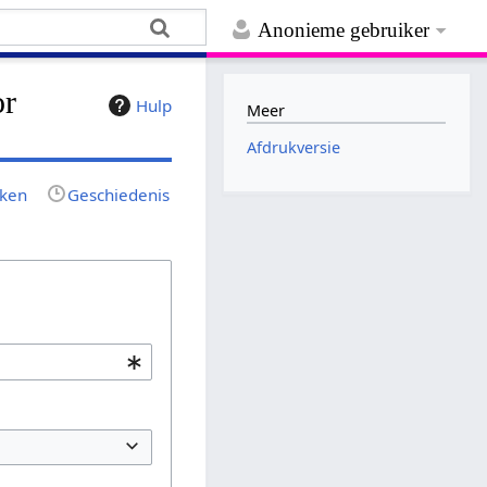
Anonieme gebruiker
or
Hulp
Meer
Afdrukversie
jken
Geschiedenis