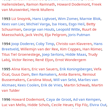
Hallensleben
,
Ramon Ramnath
,
Howard Dodemont
,
Freek
van Muiswinkel
,
Henk Mullens
1993
Liz Snoyink
,
Hans Ligtvoet
,
Wim Zomer
,
Marnie Blok
,
Kees van Lier
,
Michiel Varga
,
Isa Hoes
,
Esgo Heil
,
Betty
Schuurman
,
George van Houts
,
Leopold Witte
,
Ruurt de
Maesschalck
,
Jack Vecht
,
Elja Pelgrom
,
Joris Putman
1994
Joop Doderer
,
Coby Timp
,
Christo van Klaveren
,
Hans
Breetveld
,
Willemijn van der Ree
,
Kim Coppes
,
Han Römer
,
Titus Tiel Groenestege
,
Joep Sertons
,
Hidde Maas
,
Trudy
Labij
,
Victor Reiner
,
René Eljon
,
Ernst Wondergem
1995
Alina Kiers
,
Eric van Sauers
,
Erik Koningsberger
,
Vefa
Öcal
,
Guus Dam
,
Ben Ramakers
,
Anita Barens
,
Reinout
Bussemakers
,
Carolina Mout
,
Will van Selst
,
Marlies van
Alcmaer
,
Kees Coolen
,
Erik de Vries
,
Martin Schwab
,
Martin
van Tulder
1996
Howard Dodemont
,
Caya de Groot
,
Ad van Kempen
,
Luc van Mello
,
Hidde Schols
,
Cecile Heuer
,
Flip Filz
,
Elvira Out
,