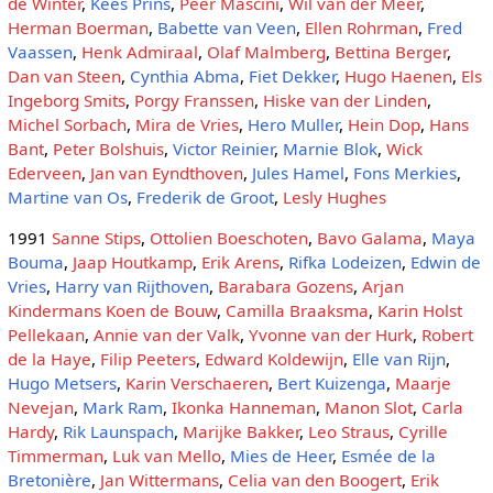
de Winter
,
Kees Prins
,
Peer Mascini
,
Wil van der Meer
,
Herman Boerman
,
Babette van Veen
,
Ellen Rohrman
,
Fred
Vaassen
,
Henk Admiraal
,
Olaf Malmberg
,
Bettina Berger
,
Dan van Steen
,
Cynthia Abma
,
Fiet Dekker
,
Hugo Haenen
,
Els
Ingeborg Smits
,
Porgy Franssen
,
Hiske van der Linden
,
Michel Sorbach
,
Mira de Vries
,
Hero Muller
,
Hein Dop
,
Hans
Bant
,
Peter Bolshuis
,
Victor Reinier
,
Marnie Blok
,
Wick
Ederveen
,
Jan van Eyndthoven
,
Jules Hamel
,
Fons Merkies
,
Martine van Os
,
Frederik de Groot
,
Lesly Hughes
1991
Sanne Stips
,
Ottolien Boeschoten
,
Bavo Galama
,
Maya
Bouma
,
Jaap Houtkamp
,
Erik Arens
,
Rifka Lodeizen
,
Edwin de
Vries
,
Harry van Rijthoven
,
Barabara Gozens
,
Arjan
Kindermans
Koen de Bouw
,
Camilla Braaksma
,
Karin Holst
Pellekaan
,
Annie van der Valk
,
Yvonne van der Hurk
,
Robert
de la Haye
,
Filip Peeters
,
Edward Koldewijn
,
Elle van Rijn
,
Hugo Metsers
,
Karin Verschaeren
,
Bert Kuizenga
,
Maarje
Nevejan
,
Mark Ram
,
Ikonka Hanneman
,
Manon Slot
,
Carla
Hardy
,
Rik Launspach
,
Marijke Bakker
,
Leo Straus
,
Cyrille
Timmerman
,
Luk van Mello
,
Mies de Heer
,
Esmée de la
Bretonière
,
Jan Wittermans
,
Celia van den Boogert
,
Erik