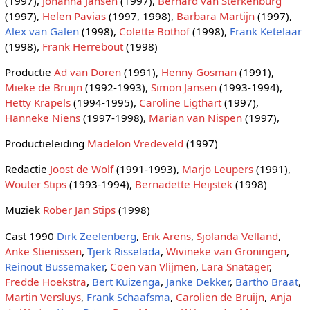
(1997),
Johanna Jansen
(1997),
Bernard van Sterkenburg
(1997),
Helen Pavias
(1997, 1998),
Barbara Martijn
(1997),
Alex van Galen
(1998),
Colette Bothof
(1998),
Frank Ketelaar
(1998),
Frank Herrebout
(1998)
Productie
Ad van Doren
(1991),
Henny Gosman
(1991),
Mieke de Bruijn
(1992-1993),
Simon Jansen
(1993-1994),
Hetty Krapels
(1994-1995),
Caroline Ligthart
(1997),
Hanneke Niens
(1997-1998),
Marian van Nispen
(1997),
Productieleiding
Madelon Vredeveld
(1997)
Redactie
Joost de Wolf
(1991-1993),
Marjo Leupers
(1991),
Wouter Stips
(1993-1994),
Bernadette Heijstek
(1998)
Muziek
Rober Jan Stips
(1998)
Cast 1990
Dirk Zeelenberg
,
Erik Arens
,
Sjolanda Velland
,
Anke Stienissen
,
Tjerk Risselada
,
Wivineke van Groningen
,
Reinout Bussemaker
,
Coen van Vlijmen
,
Lara Snatager
,
Fredde Hoekstra
,
Bert Kuizenga
,
Janke Dekker
,
Bartho Braat
,
Martin Versluys
,
Frank Schaafsma
,
Carolien de Bruijn
,
Anja