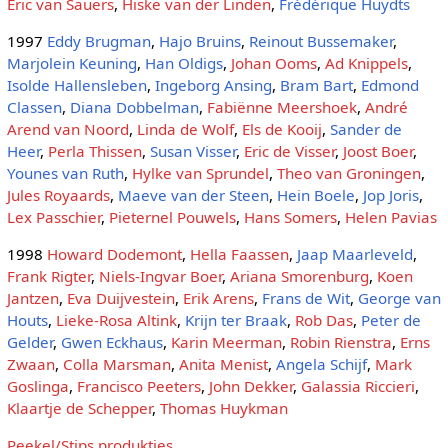
Eric van Sauers
,
Hiske van der Linden
,
Frédérique Huydts
1997
Eddy Brugman
,
Hajo Bruins
,
Reinout Bussemaker
,
Marjolein Keuning
,
Han Oldigs
,
Johan Ooms
,
Ad Knippels
,
Isolde Hallensleben
,
Ingeborg Ansing
,
Bram Bart
,
Edmond
Classen
,
Diana Dobbelman
,
Fabiënne Meershoek
,
André
Arend van Noord
,
Linda de Wolf
,
Els de Kooij
,
Sander de
Heer
,
Perla Thissen
,
Susan Visser
,
Eric de Visser
,
Joost Boer
,
Younes van Ruth
,
Hylke van Sprundel
,
Theo van Groningen
,
Jules Royaards
,
Maeve van der Steen
,
Hein Boele
,
Jop Joris
,
Lex Passchier
,
Pieternel Pouwels
,
Hans Somers
,
Helen Pavias
1998
Howard Dodemont
,
Hella Faassen
,
Jaap Maarleveld
,
Frank Rigter
,
Niels-Ingvar Boer
,
Ariana Smorenburg
,
Koen
Jantzen
,
Eva Duijvestein
,
Erik Arens
,
Frans de Wit
,
George van
Houts
,
Lieke-Rosa Altink
,
Krijn ter Braak
,
Rob Das
,
Peter de
Gelder
,
Gwen Eckhaus
,
Karin Meerman
,
Robin Rienstra
,
Erns
Zwaan
,
Colla Marsman
,
Anita Menist
,
Angela Schijf
,
Mark
Goslinga
,
Francisco Peeters
,
John Dekker
,
Galassia Riccieri
,
Klaartje de Schepper
,
Thomas Huykman
Peekel/Stips produkties