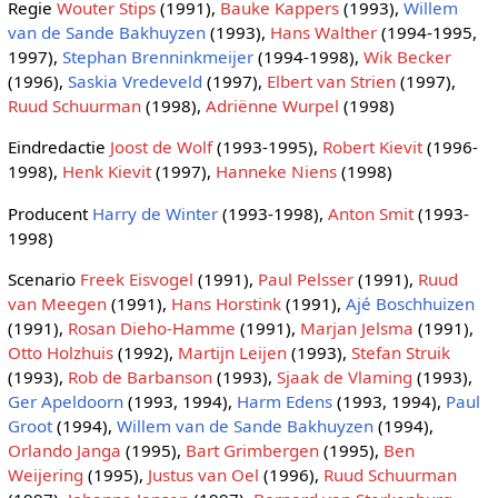
Regie
Wouter Stips
(1991),
Bauke Kappers
(1993),
Willem
van de Sande Bakhuyzen
(1993),
Hans Walther
(1994-1995,
1997),
Stephan Brenninkmeijer
(1994-1998),
Wik Becker
(1996),
Saskia Vredeveld
(1997),
Elbert van Strien
(1997),
Ruud Schuurman
(1998),
Adriënne Wurpel
(1998)
Eindredactie
Joost de Wolf
(1993-1995),
Robert Kievit
(1996-
1998),
Henk Kievit
(1997),
Hanneke Niens
(1998)
Producent
Harry de Winter
(1993-1998),
Anton Smit
(1993-
1998)
Scenario
Freek Eisvogel
(1991),
Paul Pelsser
(1991),
Ruud
van Meegen
(1991),
Hans Horstink
(1991),
Ajé Boschhuizen
(1991),
Rosan Dieho-Hamme
(1991),
Marjan Jelsma
(1991),
Otto Holzhuis
(1992),
Martijn Leijen
(1993),
Stefan Struik
(1993),
Rob de Barbanson
(1993),
Sjaak de Vlaming
(1993),
Ger Apeldoorn
(1993, 1994),
Harm Edens
(1993, 1994),
Paul
Groot
(1994),
Willem van de Sande Bakhuyzen
(1994),
Orlando Janga
(1995),
Bart Grimbergen
(1995),
Ben
Weijering
(1995),
Justus van Oel
(1996),
Ruud Schuurman