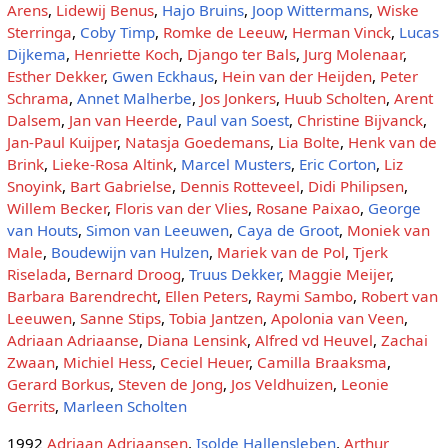
Arens
,
Lidewij Benus
,
Hajo Bruins
,
Joop Wittermans
,
Wiske
Sterringa
,
Coby Timp
,
Romke de Leeuw
,
Herman Vinck
,
Lucas
Dijkema
,
Henriette Koch
,
Django ter Bals
,
Jurg Molenaar
,
Esther Dekker
,
Gwen Eckhaus
,
Hein van der Heijden
,
Peter
Schrama
,
Annet Malherbe
,
Jos Jonkers
,
Huub Scholten
,
Arent
Dalsem
,
Jan van Heerde
,
Paul van Soest
,
Christine Bijvanck
,
Jan-Paul Kuijper
,
Natasja Goedemans
,
Lia Bolte
,
Henk van de
Brink
,
Lieke-Rosa Altink
,
Marcel Musters
,
Eric Corton
,
Liz
Snoyink
,
Bart Gabrielse
,
Dennis Rotteveel
,
Didi Philipsen
,
Willem Becker
,
Floris van der Vlies
,
Rosane Paixao
,
George
van Houts
,
Simon van Leeuwen
,
Caya de Groot
,
Moniek van
Male
,
Boudewijn van Hulzen
,
Mariek van de Pol
,
Tjerk
Riselada
,
Bernard Droog
,
Truus Dekker
,
Maggie Meijer
,
Barbara Barendrecht
,
Ellen Peters
,
Raymi Sambo
,
Robert van
Leeuwen
,
Sanne Stips
,
Tobia Jantzen
,
Apolonia van Veen
,
Adriaan Adriaanse
,
Diana Lensink
,
Alfred vd Heuvel
,
Zachai
Zwaan
,
Michiel Hess
,
Ceciel Heuer
,
Camilla Braaksma
,
Gerard Borkus
,
Steven de Jong
,
Jos Veldhuizen
,
Leonie
Gerrits
,
Marleen Scholten
1992
Adriaan Adriaansen
,
Isolde Hallensleben
,
Arthur