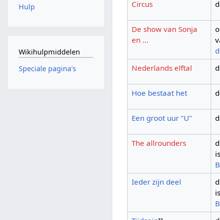
Circus
d
Hulp
De show van Sonja
o
en ...
v
d
Wikihulpmiddelen
Nederlands elftal
d
Speciale pagina's
Hoe bestaat het
d
Een groot uur "U"
d
The allrounders
d
i
B
Ieder zijn deel
d
i
B