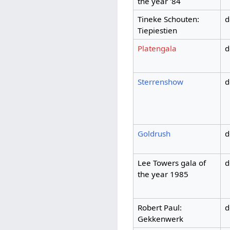
the year '84
Tineke Schouten:
d
Tiepiestien
Platengala
d
Sterrenshow
d
Goldrush
d
Lee Towers gala of
d
the year 1985
Robert Paul:
d
Gekkenwerk