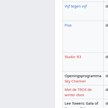
Vijf tegen vijf
d
Pisa
d
Studio '83
d
Openingsprogramma
d
Sky Channel
Met de TROS de
d
winter door
Lee Towers: Gala of
d