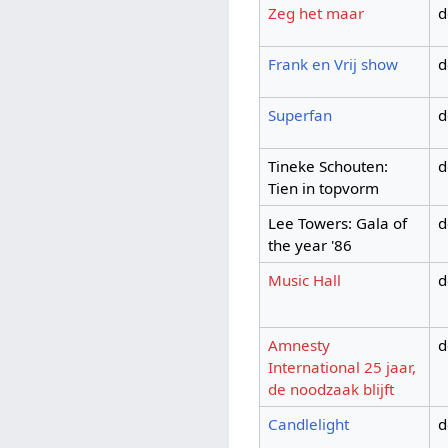
Zeg het maar
d
Frank en Vrij show
d
Superfan
d
Tineke Schouten:
d
Tien in topvorm
Lee Towers: Gala of
d
the year '86
Music Hall
d
Amnesty
d
International 25 jaar,
de noodzaak blijft
Candlelight
d