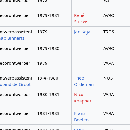
ecorontwerper
1978
EO
ecorontwerper
1979-1981
René
AVRO
Stokvis
ntwerpassistent
1979
Jan Keja
TROS
aap Binnerts
ecorontwerper
1979-1980
AVRO
ecorontwerper
1979
VARA
ntwerpassistent
19-4-1980
Theo
NOS
oland de Groot
Ordeman
ecorontwerper
1980-1981
Nico
VARA
Knapper
ecorontwerper
1981-1983
Frans
VARA
Boelen
ecorontwerper
1981-1984
Guus
VARA