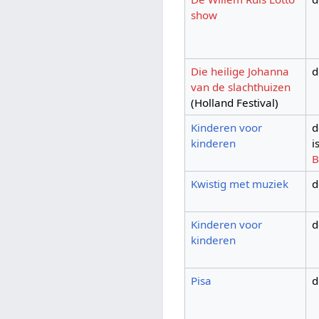
show
Die heilige Johanna
d
van de slachthuizen
(Holland Festival)
Kinderen voor
d
kinderen
i
B
Kwistig met muziek
d
Kinderen voor
d
kinderen
Pisa
d