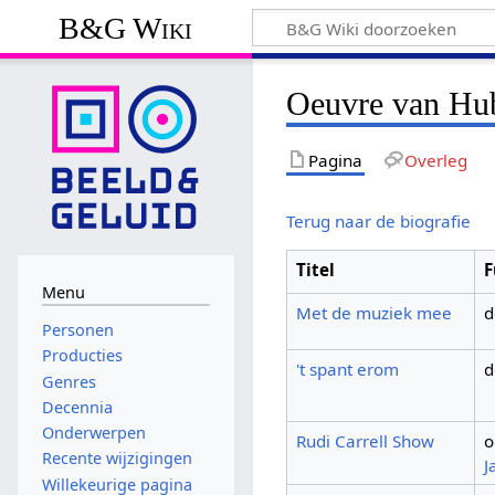
B&G Wiki
Oeuvre van Hu
Pagina
Overleg
Terug naar de biografie
Titel
F
Menu
Met de muziek mee
d
Personen
Producties
't spant erom
d
Genres
Decennia
Onderwerpen
Rudi Carrell Show
o
Recente wijzigingen
J
Willekeurige pagina