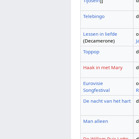
Tijdsein
]]
d
Telebingo
d
Lessen in liefde
o
(Decamerone)
J
Toppop
d
Haak in met Mary
d
Eurovisie
o
Songfestival
R
De nacht van het hart
d
Man alleen
d
De Willem Ruis Lotto
d