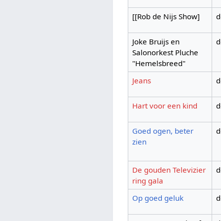
[[Rob de Nijs Show]
d
Joke Bruijs en
d
Salonorkest Pluche
"Hemelsbreed"
Jeans
d
Hart voor een kind
d
Goed ogen, beter
d
zien
De gouden Televizier
d
ring gala
Op goed geluk
d