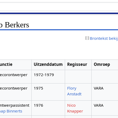
b Berkers
Brontekst beki
unctie
Uitzenddatum
Regisseur
Omroep
ecorontwerper
1972-1979
ecorontwerper
1975
Flory
VARA
Anstadt
ntwerpassistent
1976
Nico
VARA
aap Binnerts
Knapper