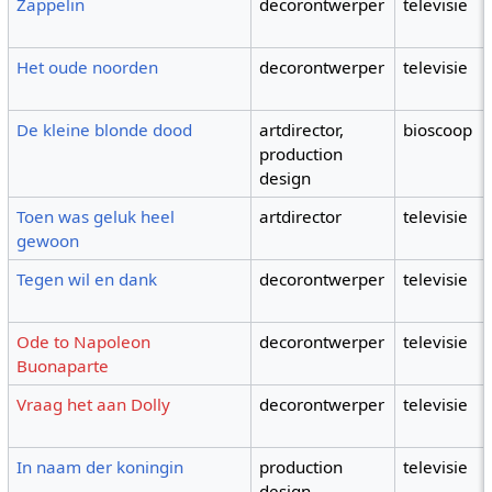
Zappelin
decorontwerper
televisie
Het oude noorden
decorontwerper
televisie
De kleine blonde dood
artdirector,
bioscoop
production
design
Toen was geluk heel
artdirector
televisie
gewoon
Tegen wil en dank
decorontwerper
televisie
Ode to Napoleon
decorontwerper
televisie
Buonaparte
Vraag het aan Dolly
decorontwerper
televisie
In naam der koningin
production
televisie
design