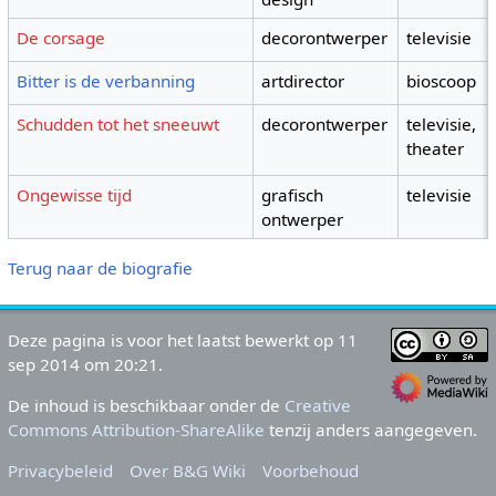
De corsage
decorontwerper
televisie
Bitter is de verbanning
artdirector
bioscoop
Schudden tot het sneeuwt
decorontwerper
televisie,
theater
Ongewisse tijd
grafisch
televisie
ontwerper
Terug naar de biografie
Deze pagina is voor het laatst bewerkt op 11
sep 2014 om 20:21.
De inhoud is beschikbaar onder de
Creative
Commons Attribution-ShareAlike
tenzij anders aangegeven.
Privacybeleid
Over B&G Wiki
Voorbehoud