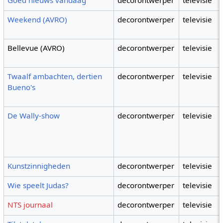
Goed nieuws vandaag
decorontwerper
televisie
Weekend (AVRO)
decorontwerper
televisie
Bellevue (AVRO)
decorontwerper
televisie
Twaalf ambachten, dertien
decorontwerper
televisie
Bueno's
De Wally-show
decorontwerper
televisie
Kunstzinnigheden
decorontwerper
televisie
Wie speelt Judas?
decorontwerper
televisie
NTS journaal
decorontwerper
televisie