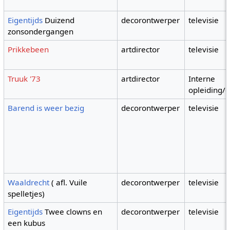
Eigentijds
Duizend
decorontwerper
televisie
zonsondergangen
Prikkebeen
artdirector
televisie
Truuk '73
artdirector
Interne
opleiding/c
Barend is weer bezig
decorontwerper
televisie
Waaldrecht
( afl. Vuile
decorontwerper
televisie
spelletjes)
Eigentijds
Twee clowns en
decorontwerper
televisie
een kubus