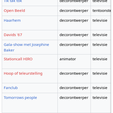
Tik tak tok
decorontwerper
televisie
Open Beeld
decorontwerper
tentoonstel
Haarhem
decorontwerper
televisie
Davids '67
decorontwerper
televisie
Gala-show met Josephine
decorontwerper
televisie
Baker
Stationcall HIRO
animator
televisie
Hoop of teleurstelling
decorontwerper
televisie
Fanclub
decorontwerper
televisie
Tomorrows people
decorontwerper
televisie