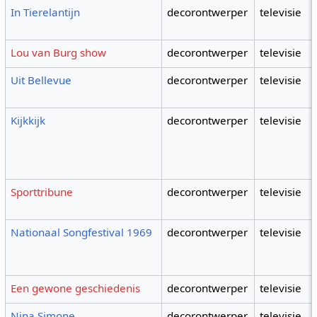
In Tierelantijn
decorontwerper
televisie
Lou van Burg show
decorontwerper
televisie
Uit Bellevue
decorontwerper
televisie
Kijkkijk
decorontwerper
televisie
Sporttribune
decorontwerper
televisie
Nationaal Songfestival 1969
decorontwerper
televisie
Een gewone geschiedenis
decorontwerper
televisie
Nina Simone
decorontwerper
televisie