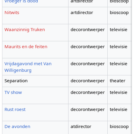
Vroeger is dood
artdirector
bioscoop
Nitwits
artdirector
bioscoop
Waanzinnig Truken
decorontwerper
televisie
Maurits en de feiten
decorontwerper
televisie
Vrijdagavond met Van
decorontwerper
televisie
Willigenburg
Separation
decorontwerper
theater
TV show
decorontwerper
televisie
Rust roest
decorontwerper
televisie
De avonden
atdirector
bioscoop