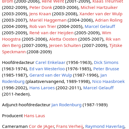
Brom
(2000-2006),
René Went
(2001-2009),
Klaas Treurniet
(2002-2009),
Peter Donk
(2003-2006),
Michiel Hartzuiker
(2003-2009),
Jens Kraan
(2003-2008),
Xander van der Wulp
(2003-2007),
Mariël Haggeman
(2004-2006),
Adrian Roling
(2004-2009),
Rob van Trier
(2004-2005),
Marcel Gelauff
(2005-2009),
René van der Heijden
(2005-2009),
Wim
Hoogstra
(2005-2006),
Aletta Oosten
(2005-2007),
Rik van
den Berg
(2007-2009),
Jeroen Schuiten
(2007-2009),
Tjitske
Speckmann
(2008-2009)
Hoofdredacteur
Carel Enkelaar
(1956-1963),
Dick Simons
(1963-1974),
Ed van Westerloo
(1976-1985),
Peter Brusse
(1985-1987),
Gerard van der Wulp
(1987-1996),
Jan
Rodenburg
(plaatsvervangend, 1989-1998),
Nico Haasbroek
(1996-2002),
Hans Laroes
(2002-2011),
Marcel Gelauff
(2011-heden).
Adjunct-hoofdredacteur
Jan Rodenburg
(1987-1989)
Producent
Hans Laus
Cameraman
Cor de JAger
,
Frans Verheij
,
Raymond Haverlag
,