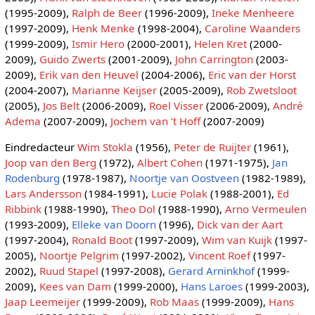
(1995-2009),
Ralph de Beer
(1996-2009),
Ineke Menheere
(1997-2009),
Henk Menke
(1998-2004),
Caroline Waanders
(1999-2009),
Ismir Hero
(2000-2001),
Helen Kret
(2000-
2009),
Guido Zwerts
(2001-2009),
John Carrington
(2003-
2009),
Erik van den Heuvel
(2004-2006),
Eric van der Horst
(2004-2007),
Marianne Keijser
(2005-2009),
Rob Zwetsloot
(2005),
Jos Belt
(2006-2009),
Roel Visser
(2006-2009),
André
Adema
(2007-2009),
Jochem van 't Hoff
(2007-2009)
Eindredacteur
Wim Stokla
(1956),
Peter de Ruijter
(1961),
Joop van den Berg
(1972),
Albert Cohen
(1971-1975),
Jan
Rodenburg
(1978-1987),
Noortje van Oostveen
(1982-1989),
Lars Andersson
(1984-1991),
Lucie Polak
(1988-2001),
Ed
Ribbink
(1988-1990),
Theo Dol
(1988-1990),
Arno Vermeulen
(1993-2009),
Elleke van Doorn
(1996),
Dick van der Aart
(1997-2004),
Ronald Boot
(1997-2009),
Wim van Kuijk
(1997-
2005),
Noortje Pelgrim
(1997-2002),
Vincent Roef
(1997-
2002),
Ruud Stapel
(1997-2008),
Gerard Arninkhof
(1999-
2009),
Kees van Dam
(1999-2000),
Hans Laroes
(1999-2003),
Jaap Leemeijer
(1999-2009),
Rob Maas
(1999-2009),
Hans