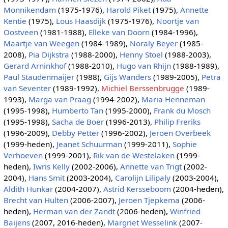
Monnikendam
(1975-1976),
Harold Piket
(1975),
Annette
Kentie
(1975),
Lous Haasdijk
(1975-1976),
Noortje van
Oostveen
(1981-1988),
Elleke van Doorn
(1984-1996),
Maartje van Weegen
(1984-1989),
Noraly Beyer
(1985-
2008),
Pia Dijkstra
(1988-2000),
Henny Stoel
(1988-2003),
Gerard Arninkhof
(1988-2010),
Hugo van Rhijn
(1988-1989),
Paul Staudenmaijer
(1988),
Gijs Wanders
(1989-2005),
Petra
van Seventer
(1989-1992),
Michiel Berssenbrugge
(1989-
1993),
Marga van Praag
(1994-2002),
Maria Henneman
(1995-1998),
Humberto Tan
(1995-2000),
Frank du Mosch
(1995-1998),
Sacha de Boer
(1996-2013),
Philip Freriks
(1996-2009),
Debby Petter
(1996-2002),
Jeroen Overbeek
(1999-heden),
Jeanet Schuurman
(1999-2011),
Sophie
Verhoeven
(1999-2001),
Rik van de Westelaken
(1999-
heden),
Iwris Kelly
(2002-2006),
Annette van Trigt
(2002-
2004),
Hans Smit
(2003-2004),
Carolijn Lilipaly
(2003-2004),
Aldith Hunkar
(2004-2007),
Astrid Kersseboom
(2004-heden),
Brecht van Hulten
(2006-2007),
Jeroen Tjepkema
(2006-
heden),
Herman van der Zandt
(2006-heden),
Winfried
Baijens
(2007, 2016-heden),
Margriet Wesselink
(2007-