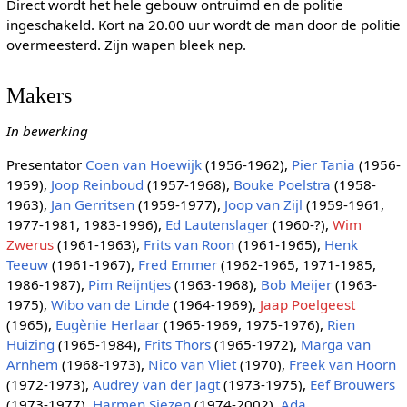
Direct wordt het hele gebouw ontruimd en de politie
ingeschakeld. Kort na 20.00 uur wordt de man door de politie
overmeesterd. Zijn wapen bleek nep.
Makers
In bewerking
Presentator
Coen van Hoewijk
(1956-1962),
Pier Tania
(1956-
1959),
Joop Reinboud
(1957-1968),
Bouke Poelstra
(1958-
1963),
Jan Gerritsen
(1959-1977),
Joop van Zijl
(1959-1961,
1977-1981, 1983-1996),
Ed Lautenslager
(1960-?),
Wim
Zwerus
(1961-1963),
Frits van Roon
(1961-1965),
Henk
Teeuw
(1961-1967),
Fred Emmer
(1962-1965, 1971-1985,
1986-1987),
Pim Reijntjes
(1963-1968),
Bob Meijer
(1963-
1975),
Wibo van de Linde
(1964-1969),
Jaap Poelgeest
(1965),
Eugènie Herlaar
(1965-1969, 1975-1976),
Rien
Huizing
(1965-1984),
Frits Thors
(1965-1972),
Marga van
Arnhem
(1968-1973),
Nico van Vliet
(1970),
Freek van Hoorn
(1972-1973),
Audrey van der Jagt
(1973-1975),
Eef Brouwers
(1973-1977),
Harmen Siezen
(1974-2002),
Ada