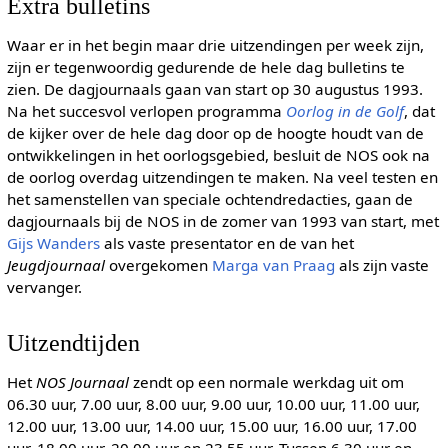
Extra bulletins
Waar er in het begin maar drie uitzendingen per week zijn,
zijn er tegenwoordig gedurende de hele dag bulletins te
zien. De dagjournaals gaan van start op 30 augustus 1993.
Na het succesvol verlopen programma
Oorlog in de Golf
, dat
de kijker over de hele dag door op de hoogte houdt van de
ontwikkelingen in het oorlogsgebied, besluit de NOS ook na
de oorlog overdag uitzendingen te maken. Na veel testen en
het samenstellen van speciale ochtendredacties, gaan de
dagjournaals bij de NOS in de zomer van 1993 van start, met
Gijs Wanders
als vaste presentator en de van het
Jeugdjournaal
overgekomen
Marga van Praag
als zijn vaste
vervanger.
Uitzendtijden
Het
NOS Journaal
zendt op een normale werkdag uit om
06.30 uur, 7.00 uur, 8.00 uur, 9.00 uur, 10.00 uur, 11.00 uur,
12.00 uur, 13.00 uur, 14.00 uur, 15.00 uur, 16.00 uur, 17.00
uur, 18.00 uur, 20.00 uur en 23.55 uur. Tussen 6.30 uur en