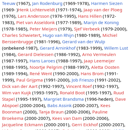
Teeuw
(1967),
Jan Rodenburg
(1969-1978),
Harmen Siezen
(1969- )
Henk Lichtenveldt
(1971-1974),
Jaap van der Ploeg
(1976),
Lars Andersson
(1976-1995),
Hans Hillen
(1972-
1983),
Piet van Asseldonk
(1977-1989),
Marijn de Koning
(1978-1985),
Peter Meijers
(1979),
Sjef Verbeek
(1979-2000),
Charles Schwietert
,
Hugo van Rhijn
(1980-1989),
Michiel
Berssenbrugge
(1981-1996),
Gerard van der Wulp
(onbekend-1987),
Gerard Arninkhof
(1983-1999),
Willem Lust
(1984),
Gerard Dielessen
(1986-1992),
Arno Vermeulen
(1987-1997),
Hans Laroes
(1988-1997),
Jaap Leemeijer
(1988-1995),
Noortje Pelgrim
(1988-1997),
Aletta Oosten
(1989-1994),
René Went
(1990-2000),
Hans Brom
(1991-
1999),
Paul Grijpma
(1991-2000),
Job Frieszo
(1991-2002),
Dick van der Aart
(1992-1997),
Vincent Roef
(1992-1997),
Wim van Kuijk
(1993-1997),
Ronald Boot
(1995-1997),
Ruud
Stapel
(1995-1997),
Margriet Brandsma
(1996-heden),
Dave
Abspoel
(2000-2004),
Babs Assink
(2000-2007),
Kees
Boonman
(2000),
Tanja Braun
(2000-2006),
Pauline
Broekema
(2000-2007),
Kees van Dam
(2000-2006),
Jacqueline Eckmann
(2000-2001),
Gerri Eickhof
(2000-2007),