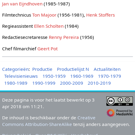
Jan van Eijndhoven
(1985-1987)
Filmtechnicus
Ton Majoor
(1956-1981),
Henk Stoffers
Regieassistent
Ellen Scholten
(1984)
Redactiesecretaresse
Renny Pereira
(1956)
Chef filmarchief
Geert Pot
Categorieën
:
Productie
Productielijst N
Actualiteiten
Televisienieuws
1950-1959
1960-1969
1970-1979
1980-1989
1990-1999
2000-2009
2010-2019
Deze pagina is voor het laatst bewerkt op 3
apr 2018 om 11:21.
De inhoud is beschikbaar onder de
Creative
Commons Attribution-ShareAlike
tenzij anders aangegeven.