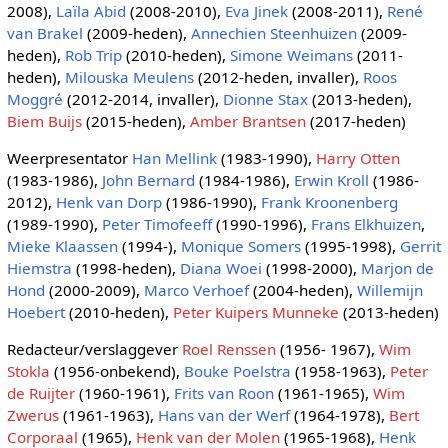
2008),
Laïla Abid
(2008-2010),
Eva Jinek
(2008-2011),
René
van Brakel
(2009-heden),
Annechien Steenhuizen
(2009-
heden),
Rob Trip
(2010-heden),
Simone Weimans
(2011-
heden),
Milouska Meulens
(2012-heden, invaller),
Roos
Moggré
(2012-2014, invaller),
Dionne Stax
(2013-heden),
Biem Buijs
(2015-heden),
Amber Brantsen
(2017-heden)
Weerpresentator
Han Mellink
(1983-1990),
Harry Otten
(1983-1986),
John Bernard
(1984-1986),
Erwin Kroll
(1986-
2012),
Henk van Dorp
(1986-1990),
Frank Kroonenberg
(1989-1990),
Peter Timofeeff
(1990-1996),
Frans Elkhuizen
,
Mieke Klaassen
(1994-),
Monique Somers
(1995-1998),
Gerrit
Hiemstra
(1998-heden),
Diana Woei
(1998-2000),
Marjon de
Hond
(2000-2009),
Marco Verhoef
(2004-heden),
Willemijn
Hoebert
(2010-heden),
Peter Kuipers Munneke
(2013-heden)
Redacteur/verslaggever
Roel Renssen
(1956- 1967),
Wim
Stokla
(1956-onbekend),
Bouke Poelstra
(1958-1963),
Peter
de Ruijter
(1960-1961),
Frits van Roon
(1961-1965),
Wim
Zwerus
(1961-1963),
Hans van der Werf
(1964-1978),
Bert
Corporaal
(1965),
Henk van der Molen
(1965-1968),
Henk