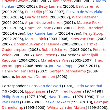
Lidwien Gevers
(2000-2007),
Rob Koster
(2000-2003),
Aldith
Hunkar
(2000-2002),
Betty Lamers
(2000),
Bart Leferink
(2000-2003),
Peer Ulijn
(2000-2007),
Rik van de Westelaken
(2000-2004),
Eva Wiessing
(2000-2007),
Ward Bezemer
(2001-2002),
Arjan Nieuwenhuizen
(2001),
Maurice Piek
(2001-2005),
Bram Schilham
(2001-2007),
Chris Ostendorf
(2002-heden),
Lex Runderkamp
(2002-heden),
Ferry Stoop
(2002-2005),
Martijn Bink
(2003-2006),
Kees van Dam
(2003-
2007),
Dominique van der Heyde
(2003-2008),
Harmke
Oudenampsen
(2003),
Robert Schinkel
(2003-2006),
Peter ter
Velde
(2003-2007),
Ron Fresen
(2004-heden),
Abdeljalil
Kaddour
(2004-2006),
Marieke de Vries
(2005-2007),
Theo
Verbruggen
(2006-heden),
Joris van Poppel
(2006-2011),
Henrik Willem Hofs
(2007),
Gert-Jan Dennekamp
(2008-
heden),
Jeroen van Dommelen
(2008)
Correspondent
Hans van der Werf
(1976),
Eddo Rosenthal
(1976-2006),
Eppo Jansen
(1977),
Fred Foppen
(1977-1981),
Philip Freriks
(1977-1996),
Haye Thomas
(1979-1990),
Tine
van Houts
(1990-2006),
Saskia Dekkers
(1993-2010),
Gert-Jan
Dennekamp
(1995-2008),
Wilma van der Maten
(1999-2008),