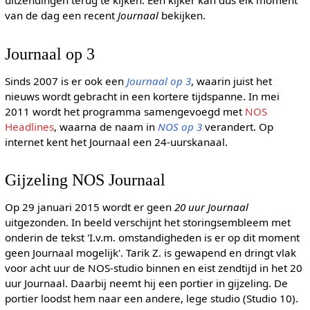
uitzendingen terug te kijken. Een kijker kan dus elk moment
van de dag een recent
Journaal
bekijken.
Journaal op 3
Sinds 2007 is er ook een
Journaal op 3
, waarin juist het
nieuws wordt gebracht in een kortere tijdspanne. In mei
2011 wordt het programma samengevoegd met
NOS
Headlines
, waarna de naam in
NOS op 3
verandert. Op
internet kent het Journaal een 24-uurskanaal.
Gijzeling NOS Journaal
Op 29 januari 2015 wordt er geen
20 uur Journaal
uitgezonden. In beeld verschijnt het storingsembleem met
onderin de tekst 'I.v.m. omstandigheden is er op dit moment
geen Journaal mogelijk'. Tarik Z. is gewapend en dringt vlak
voor acht uur de NOS-studio binnen en eist zendtijd in het 20
uur Journaal. Daarbij neemt hij een portier in gijzeling. De
portier loodst hem naar een andere, lege studio (Studio 10).