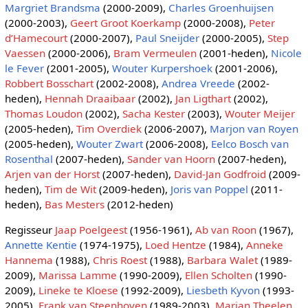
Margriet Brandsma
(2000-2009),
Charles Groenhuijsen
(2000-2003),
Geert Groot Koerkamp
(2000-2008),
Peter
d’Hamecourt
(2000-2007),
Paul Sneijder
(2000-2005),
Step
Vaessen
(2000-2006),
Bram Vermeulen
(2001-heden),
Nicole
le Fever
(2001-2005),
Wouter Kurpershoek
(2001-2006),
Robbert Bosschart
(2002-2008),
Andrea Vreede
(2002-
heden),
Hennah Draaibaar
(2002),
Jan Ligthart
(2002),
Thomas Loudon
(2002),
Sacha Kester
(2003),
Wouter Meijer
(2005-heden),
Tim Overdiek
(2006-2007),
Marjon van Royen
(2005-heden),
Wouter Zwart
(2006-2008),
Eelco Bosch van
Rosenthal
(2007-heden),
Sander van Hoorn
(2007-heden),
Arjen van der Horst
(2007-heden),
David-Jan Godfroid
(2009-
heden),
Tim de Wit
(2009-heden),
Joris van Poppel
(2011-
heden),
Bas Mesters
(2012-heden)
Regisseur
Jaap Poelgeest
(1956-1961),
Ab van Roon
(1967),
Annette Kentie
(1974-1975),
Loed Hentze
(1984),
Anneke
Hannema
(1988),
Chris Roest
(1988),
Barbara Walet
(1989-
2009),
Marissa Lamme
(1990-2009),
Ellen Scholten
(1990-
2009),
Lineke te Kloese
(1992-2009),
Liesbeth Kyvon
(1993-
2005),
Frank van Steenhoven
(1989-2003),
Marian Theelen