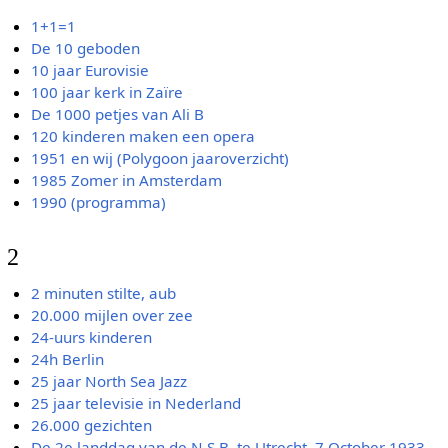
1+1=1
De 10 geboden
10 jaar Eurovisie
100 jaar kerk in Zaïre
De 1000 petjes van Ali B
120 kinderen maken een opera
1951 en wij (Polygoon jaaroverzicht)
1985 Zomer in Amsterdam
1990 (programma)
2
2 minuten stilte, aub
20.000 mijlen over zee
24-uurs kinderen
24h Berlin
25 jaar North Sea Jazz
25 jaar televisie in Nederland
26.000 gezichten
De 2e landdag van de N.S.B. te Utrecht, 7 October 1933