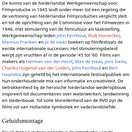
De komst van de Nederlandse Werkgemeenschap voor
Filmproductie in 1945 leidt onder meer tot een regeling die
de vertoning van Nederlandse Filmproducties verplicht stelt
en tot de oprichting van de Commissie voor het Filmwezen in
1946, met stimulering van de filmcultuur als taakstelling.
Werkgemeenschap leden
John Fernhout
,
Rudi Hornecker
,
Mannus Franken
en
Jo de Haas
boeken op filmfestivals de
eerste internationale successen. Het stimuleringsbeleid
werpt zijn vruchten af in de periode ’45 tot ’60. Films van
makers als
Herman van der Horst
,
Max de Haas
,
Joris Ivens
,
Charles Hugenot van der Linden
,
John Fernhout
en
Bert
Haanstra
zijn geliefd bij het internationale festivalpubliek om
hun onderhoudende mix van informatie en creativiteit. De
betrokkenheid bij de heroïsche Nederlandse wederopbouw
inspireert tot documentaires over waterwerken, landwinning
en stedenbouw. Tot volle tevredenheid van de RVD zijn de
films vol van Hollandse symboliek en vaderlandsliefde.
Geluidsmontage