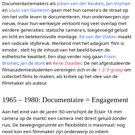
Documentairemakers als
Johan van der Keuken
,
Jan Vrijman
en
Louis van Gasteren
gaan met hun camera's de straat op
om het volle leven te documenteren. Hun onderwerpen zijn
nieuw, maar hun werkwijze vertoont nog veel overlap met
eerdere generaties: statische camera's, toegevoegd geluid
en licht en betekenisvolle montage.
Ed van der Elsken
maakt
een radicale stijlbreuk. Werkend met het adagium 'film is
emotie', stelt hij de inhoud van het beeld boven de
esthetische kwaliteit. Een stap verder nog gaan
Frans
Bromet
,
Jan de Bont
en
Rene Daalder
. De net afgestudeerde
filmacademiestudenten verenigen zich in de
1-2-3 groep
om
collectief films te maken, als kritiek op het idee van de
filmmaker als auteur.
1965 – 1980: Documentaire = Engagement
Aan het eind van de jaren ’60 verschijnt de Éclair 16 mm
camera op de markt: een camera met direct geluid zonder
ruis. De bewegingsruimte en flexibiliteit is maximaal: nog
nooit kon een filmmaker zijn onderwerp zo intiem