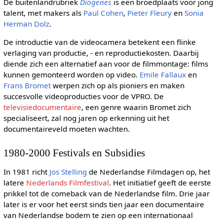
De buitenlandrubriek
Diogenes
is een broedplaats voor jong
talent, met makers als
Paul Cohen
,
Pieter Fleury
en
Sonia
Herman Dolz
.
De introductie van de videocamera betekent een flinke
verlaging van productie, - en reproductiekosten. Daarbij
diende zich een alternatief aan voor de filmmontage: films
kunnen gemonteerd worden op video.
Emile Fallaux
en
Frans Bromet
werpen zich op als pioniers en maken
succesvolle videoproducties voor de VPRO. De
televisiedocumentaire
, een genre waarin Bromet zich
specialiseert, zal nog jaren op erkenning uit het
documentaireveld moeten wachten.
1980-2000 Festivals en Subsidies
In 1981 richt
Jos Stelling
de Nederlandse Filmdagen op, het
latere
Nederlands Filmfestival
. Het initiatief geeft de eerste
prikkel tot de comeback van de Nederlandse film. Drie jaar
later is er voor het eerst sinds tien jaar een documentaire
van Nederlandse bodem te zien op een internationaal