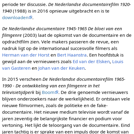
periode ter discussie.
De Nederlandse documentairefilm 1920-
1940
(1988) is in 2016 opnieuw uitgebracht en is te
downloaden
.
De Nederlandse documentaire 1945-1965 De bloei van een
filmgenre
(2003) laat de opkomst van de documentaire en de
opdrachtfilm zien. Vele makers passeren de revue, een
nadruk ligt op de internationaal succesvolle filmers als
Herman van der Horst
en
Bert Haanstra
. Een hoofdstuk is
gewijd aan de vernieuwers zoals
Ed van der Elsken
,
Louis
van Gasteren
en
Johan van der Keuken
.
In 2015 verscheen
De Nederlandse documentairefilm 1965-
1990 - De ontwikkeling van een filmgenre in het
televisietijdperk
bij
Boom
. De drie genoemde vernieuwers
blijven onderzoekers naar de werkelijkheid. Er ontstaan vele
nieuwe filmvormen, zoals de politieke en de fake-
documentaire. Het nieuwe medium televisie wordt vanaf de
jaren zeventig de belangrijkste financier en podium voor
vertoning. Het lijkt de teloorgang van de documentaire. Eind
jaren tachtig is er sprake van een impuls door de komst van