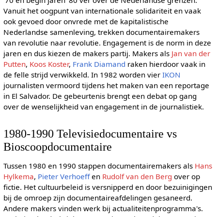
’70 en begin jaren ’80 ver over de Nederlandse grenzen.
Vanuit het oogpunt van internationale solidariteit en vaak
ook gevoed door onvrede met de kapitalistische
Nederlandse samenleving, trekken documentairemakers
van revolutie naar revolutie. Engagement is de norm in deze
jaren en dus kiezen de makers partij. Makers als
Jan van der
Putten
,
Koos Koster
,
Frank Diamand
raken hierdoor vaak in
de felle strijd verwikkeld. In 1982 worden vier
IKON
journalisten vermoord tijdens het maken van een reportage
in El Salvador. De gebeurtenis brengt een debat op gang
over de wenselijkheid van engagement in de journalistiek.
1980-1990 Televisiedocumentaire vs
Bioscoopdocumentaire
Tussen 1980 en 1990 stappen documentairemakers als
Hans
Hylkema
,
Pieter Verhoeff
en
Rudolf van den Berg
over op
fictie. Het cultuurbeleid is versnipperd en door bezuinigingen
bij de omroep zijn documentaireafdelingen gesaneerd.
Andere makers vinden werk bij actualiteitenprogramma's.