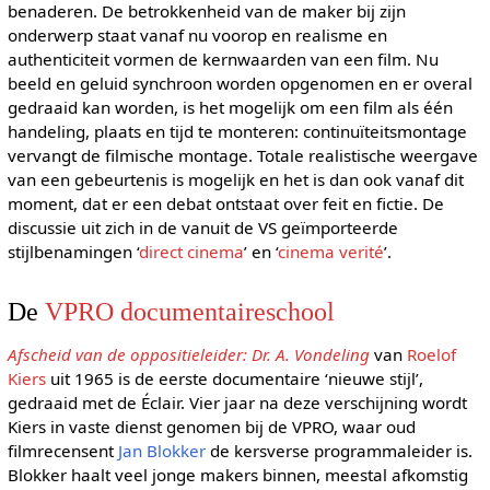
benaderen. De betrokkenheid van de maker bij zijn
onderwerp staat vanaf nu voorop en realisme en
authenticiteit vormen de kernwaarden van een film. Nu
beeld en geluid synchroon worden opgenomen en er overal
gedraaid kan worden, is het mogelijk om een film als één
handeling, plaats en tijd te monteren: continuïteitsmontage
vervangt de filmische montage. Totale realistische weergave
van een gebeurtenis is mogelijk en het is dan ook vanaf dit
moment, dat er een debat ontstaat over feit en fictie. De
discussie uit zich in de vanuit de VS geïmporteerde
stijlbenamingen ‘
direct cinema
’ en ‘
cinema verité
’.
De
VPRO documentaireschool
Afscheid van de oppositieleider: Dr. A. Vondeling
van
Roelof
Kiers
uit 1965 is de eerste documentaire ‘nieuwe stijl’,
gedraaid met de Éclair. Vier jaar na deze verschijning wordt
Kiers in vaste dienst genomen bij de VPRO, waar oud
filmrecensent
Jan Blokker
de kersverse programmaleider is.
Blokker haalt veel jonge makers binnen, meestal afkomstig