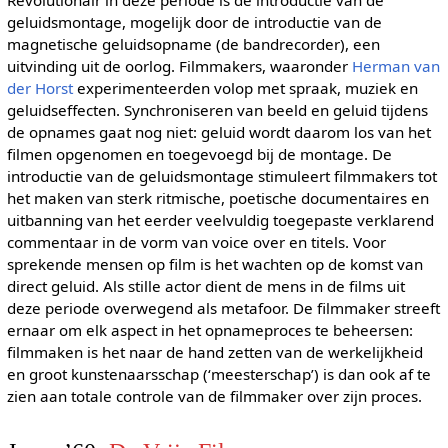
Revolutionair in deze periode is de introductie van de
geluidsmontage, mogelijk door de introductie van de
magnetische geluidsopname (de bandrecorder), een
uitvinding uit de oorlog. Filmmakers, waaronder
Herman van
der Horst
experimenteerden volop met spraak, muziek en
geluidseffecten. Synchroniseren van beeld en geluid tijdens
de opnames gaat nog niet: geluid wordt daarom los van het
filmen opgenomen en toegevoegd bij de montage. De
introductie van de geluidsmontage stimuleert filmmakers tot
het maken van sterk ritmische, poetische documentaires en
uitbanning van het eerder veelvuldig toegepaste verklarend
commentaar in de vorm van voice over en titels. Voor
sprekende mensen op film is het wachten op de komst van
direct geluid. Als stille actor dient de mens in de films uit
deze periode overwegend als metafoor. De filmmaker streeft
ernaar om elk aspect in het opnameproces te beheersen:
filmmaken is het naar de hand zetten van de werkelijkheid
en groot kunstenaarsschap (‘meesterschap’) is dan ook af te
zien aan totale controle van de filmmaker over zijn proces.