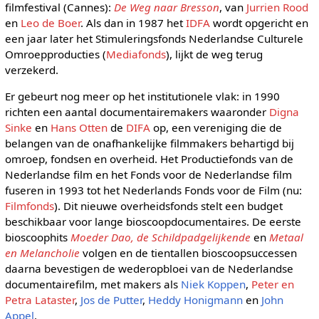
filmfestival (Cannes):
De Weg naar Bresson
, van
Jurrien Rood
en
Leo de Boer
. Als dan in 1987 het
IDFA
wordt opgericht en
een jaar later het Stimuleringsfonds Nederlandse Culturele
Omroepproducties (
Mediafonds
), lijkt de weg terug
verzekerd.
Er gebeurt nog meer op het institutionele vlak: in 1990
richten een aantal documentairemakers waaronder
Digna
Sinke
en
Hans Otten
de
DIFA
op, een vereniging die de
belangen van de onafhankelijke filmmakers behartigd bij
omroep, fondsen en overheid. Het Productiefonds van de
Nederlandse film en het Fonds voor de Nederlandse film
fuseren in 1993 tot het Nederlands Fonds voor de Film (nu:
Filmfonds
). Dit nieuwe overheidsfonds stelt een budget
beschikbaar voor lange bioscoopdocumentaires. De eerste
bioscoophits
Moeder Dao, de Schildpadgelijkende
en
Metaal
en Melancholie
volgen en de tientallen bioscoopsuccessen
daarna bevestigen de wederopbloei van de Nederlandse
documentairefilm, met makers als
Niek Koppen
,
Peter en
Petra Lataster
,
Jos de Putter
,
Heddy Honigmann
en
John
Appel
.