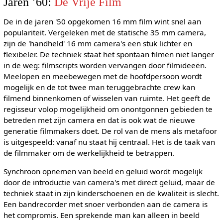
Jaren ’60:
De Vrije Film
De in de jaren '50 opgekomen 16 mm film wint snel aan
populariteit. Vergeleken met de statische 35 mm camera,
zijn de 'handheld' 16 mm camera's een stuk lichter en
flexibeler. De techniek staat het spontaan filmen niet langer
in de weg: filmscripts worden vervangen door filmideeën.
Meelopen en meebewegen met de hoofdpersoon wordt
mogelijk en de tot twee man teruggebrachte crew kan
filmend binnenkomen of wisselen van ruimte. Het geeft de
regisseur volop mogelijkheid om onontgonnen gebieden te
betreden met zijn camera en dat is ook wat de nieuwe
generatie filmmakers doet. De rol van de mens als metafoor
is uitgespeeld: vanaf nu staat hij centraal. Het is de taak van
de filmmaker om de werkelijkheid te betrappen.
Synchroon opnemen van beeld en geluid wordt mogelijk
door de introductie van camera's met direct geluid, maar de
techniek staat in zijn kinderschoenen en de kwaliteit is slecht.
Een bandrecorder met snoer verbonden aan de camera is
het compromis. Een sprekende man kan alleen in beeld