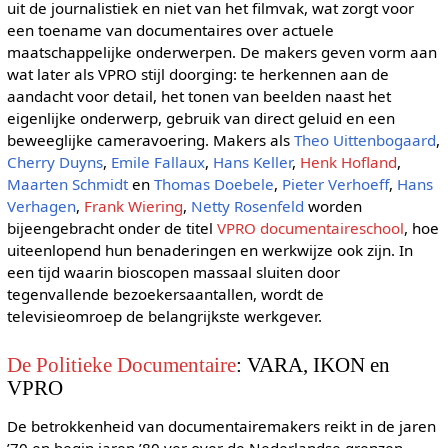
uit de journalistiek en niet van het filmvak, wat zorgt voor
een toename van documentaires over actuele
maatschappelijke onderwerpen. De makers geven vorm aan
wat later als VPRO stijl doorging: te herkennen aan de
aandacht voor detail, het tonen van beelden naast het
eigenlijke onderwerp, gebruik van direct geluid en een
beweeglijke cameravoering. Makers als
Theo Uittenbogaard
,
Cherry Duyns
,
Emile Fallaux
,
Hans Keller
,
Henk Hofland
,
Maarten Schmidt
en
Thomas Doebele
,
Pieter Verhoeff
,
Hans
Verhagen
,
Frank Wiering
,
Netty Rosenfeld
worden
bijeengebracht onder de titel
VPRO documentaireschool
, hoe
uiteenlopend hun benaderingen en werkwijze ook zijn. In
een tijd waarin bioscopen massaal sluiten door
tegenvallende bezoekersaantallen, wordt de
televisieomroep de belangrijkste werkgever.
De Politieke Documentaire
: VARA, IKON en
VPRO
De betrokkenheid van documentairemakers reikt in de jaren