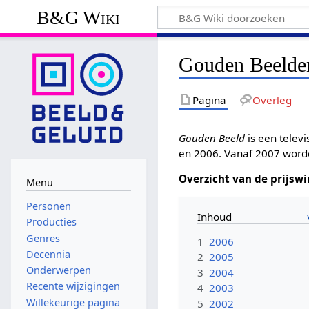
B&G Wiki
Gouden Beelde
Pagina
Overleg
Gouden Beeld
is een telev
en 2006. Vanaf 2007 worde
Overzicht van de prijsw
Menu
Personen
Inhoud
Producties
Genres
1
2006
Decennia
2
2005
Onderwerpen
3
2004
Recente wijzigingen
4
2003
Willekeurige pagina
5
2002